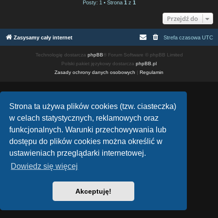
Posty: 1 • Strona
1
z
1
Przejdź do
Zasysamy cały internet
Strefa czasowa
UTC
Technologię dostarcza
phpBB
® Forum Software © phpBB Limited
Polski pakiet językowy dostarcza
phpBB.pl
Zasady ochrony danych osobowych
|
Regulamin
Strona ta używa plików cookies (tzw. ciasteczka)
w celach statystycznych, reklamowych oraz
funkcjonalnych. Warunki przechowywania lub
dostępu do plików cookies można określić w
ustawieniach przeglądarki internetowej.
Dowiedz się więcej
Akceptuję!