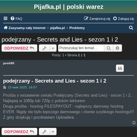
Pijafka.pl | polski warez
FAQ
Zarejestruj się
Zaloguj się
S
Zasysamy cały internet
pijafka.pl
Problemy
z
podejrzany - Secrets and Lies - sezon 1 i 2
u
Szukaj
Wyszuki
ODPOWIEDZ
k
Posty: 1 • Strona
1
z
1
a
jarek80
j
podejrzany - Secrets and Lies - sezon 1 i 2
P
15 kwie 2025, 18:07
o
s
Prośba o wstawienie serialu Podejrzany (Secrets and Lies) - sezon 1 i 2...
t
Najlepiej w 1080p lub 720p z polskim lektorem.
Druga prośba - hosting FILESPAYOUT - najlepszy darmowy hosting
EVER. Nigdy nie było lepszego darmowego i równie szybkiego hostingu!!!
Z góry dziękuję i pozdrawiam Uploadera.
ODPOWIEDZ