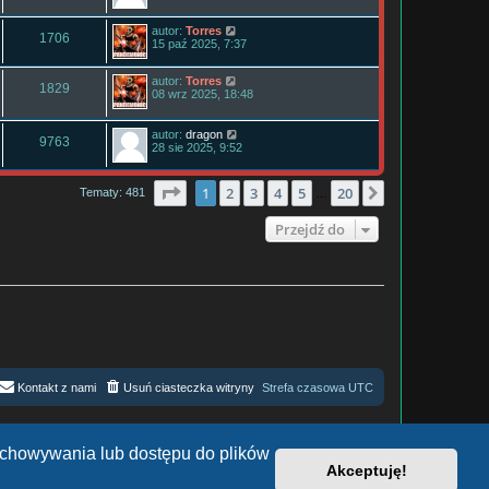
autor:
Torres
1706
15 paź 2025, 7:37
autor:
Torres
1829
08 wrz 2025, 18:48
autor:
dragon
9763
28 sie 2025, 9:52
Strona
1
z
20
1
2
3
4
5
20
Następna
Tematy: 481
…
Przejdź do
Kontakt z nami
Usuń ciasteczka witryny
Strefa czasowa
UTC
zechowywania lub dostępu do plików
Akceptuję!