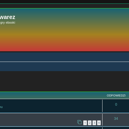
 warez
e gry ebooki
szukiwanie zaawansowane
ODPOWIEDZI
0
mu
34
1
2
3
4