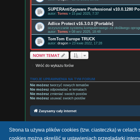
SUPERAntiSpyware Professional v10.0.1280 Por
autor:
Torres
» 15 paź 2025, 7:37
Adlice Protect v16.3.0.0 [Portable]
oczyszczanie systemu komputerowego ze złośliwego opro
autor:
Torres
» 08 wrz 2025, 18:48
TomTom Europe TRUCK
autor:
dragon
» 23 kwie 2022, 17:28
NOWY TEMAT
Wróć do wykazu forów
TWOJE UPRAWNIENIA NA TYM FORUM
Nie możesz
tworzyć nowych tematów
Nie możesz
odpowiadać w tematach
Nie możesz
zmieniać swoich postów
Nie możesz
usuwać swoich postów
Zasysamy cały internet
Strona ta używa plików cookies (tzw. ciasteczka) w celac
cookies można określić w ustawieniach przeglądarki inter