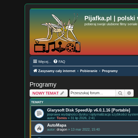
Pijafka.pl | polski
pobieraj swoje ulubione filmy serial
Więcej…
FAQ
Zasysamy cały internet
Pobieranie
Programy
Programy
Szukaj
Wy
NOWY TEMAT
TEMATY
Glarysoft Disk SpeedUp v6.0.1.16 [Portable]
poprawa wydajności dysku i optymalizacja szybkości syste
autor:
Torres
» 31 lip 2026, 2:41
AutoMapa
autor:
dragon
» 13 mar 2022, 15:40