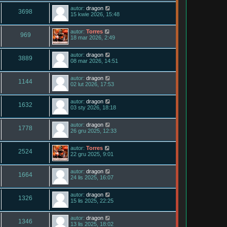
autor:
dragon
3698
15 kwie 2026, 15:48
autor:
Torres
969
18 mar 2026, 2:49
autor:
dragon
3889
08 mar 2026, 14:51
autor:
dragon
1144
02 lut 2026, 17:53
autor:
dragon
1632
03 sty 2026, 18:18
autor:
dragon
1778
26 gru 2025, 12:33
autor:
Torres
2524
22 gru 2025, 9:01
autor:
dragon
1664
24 lis 2025, 16:07
autor:
dragon
1326
15 lis 2025, 22:25
autor:
dragon
1346
13 lis 2025, 18:02