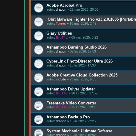
Adobe Acrobat Pro
autor:
dragon
» 22 mar 2025, 20:03
IObit Malware Fighter Pro v13.2.0.1635 [Portabl
autor:
Torres
» 18 mar 2026, 2:49
Glary Utilities
autor:
BruT4L
» 05 mar 2025, 6:22
Ashampoo Burning Studio 2026
autor:
dragon
» 02 lut 2026, 17:53
CyberLink PhotoDirector Ultra 2026
autor:
dragon
» 13 lis 2025, 17:38
Adobe Creative Cloud Collection 2025
autor:
mp3de
» 23 mar 2025, 9:55
Ashampoo Driver Updater
autor:
BruT4L
» 26 lut 2025, 17:59
Freemake Video Converter
autor:
BruT4L
» 25 lut 2025, 19:15
Ashampoo Backup Pro
autor:
dragon
» 15 lis 2025, 22:25
System Mechanic Ultimate Defense
autor:
dragon
» 13 lis 2025, 18:02