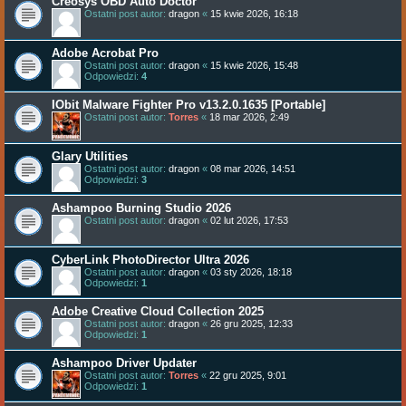
Creosys OBD Auto Doctor
Ostatni post autor:
dragon
«
15 kwie 2026, 16:18
Adobe Acrobat Pro
Ostatni post autor:
dragon
«
15 kwie 2026, 15:48
Odpowiedzi:
4
IObit Malware Fighter Pro v13.2.0.1635 [Portable]
Ostatni post autor:
Torres
«
18 mar 2026, 2:49
Glary Utilities
Ostatni post autor:
dragon
«
08 mar 2026, 14:51
Odpowiedzi:
3
Ashampoo Burning Studio 2026
Ostatni post autor:
dragon
«
02 lut 2026, 17:53
CyberLink PhotoDirector Ultra 2026
Ostatni post autor:
dragon
«
03 sty 2026, 18:18
Odpowiedzi:
1
Adobe Creative Cloud Collection 2025
Ostatni post autor:
dragon
«
26 gru 2025, 12:33
Odpowiedzi:
1
Ashampoo Driver Updater
Ostatni post autor:
Torres
«
22 gru 2025, 9:01
Odpowiedzi:
1