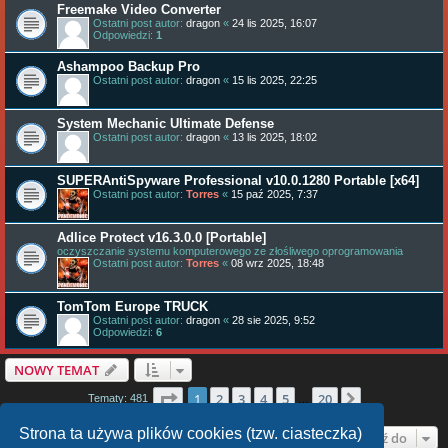
Freemake Video Converter
Ostatni post autor:
dragon
«
24 lis 2025, 16:07
Odpowiedzi:
1
Ashampoo Backup Pro
Ostatni post autor:
dragon
«
15 lis 2025, 22:25
System Mechanic Ultimate Defense
Ostatni post autor:
dragon
«
13 lis 2025, 18:02
SUPERAntiSpyware Professional v10.0.1280 Portable [x64]
Ostatni post autor:
Torres
«
15 paź 2025, 7:37
Adlice Protect v16.3.0.0 [Portable]
oczyszczanie systemu komputerowego ze złośliwego oprogramowania
Ostatni post autor:
Torres
«
08 wrz 2025, 18:48
TomTom Europe TRUCK
Ostatni post autor:
dragon
«
28 sie 2025, 9:52
Odpowiedzi:
6
NOWY TEMAT
Strona
1
z
20
1
2
3
4
5
20
Następna
Tematy: 481
…
Strona ta używa plików cookies (tzw. ciasteczka)
Przejdź do