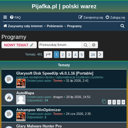
Pijafka.pl | polski warez
FAQ
Zarejestruj się
Zaloguj się
S
Zasysamy cały internet
Pobieranie
Programy
z
Programy
u
Szukaj
Wyszukiwanie z
NOWY TEMAT
k
a
Strona
1
z
20
1
2
3
4
5
20
Następna
Tematy: 481
…
j
Tematy
Glarysoft Disk SpeedUp v6.0.1.16 [Portable]
poprawa wydajności dysku i optymalizacja szybkości systemu
Ostatni post autor:
Torres
«
31 lip 2026, 2:41
AutoMapa
Ostatni post autor:
dragon
«
20 lip 2026, 14:51
Odpowiedzi:
34
1
2
3
4
Ashampoo WinOptimizer
Ostatni post autor:
Torres
«
24 cze 2026, 2:35
Odpowiedzi:
2
Glary Malware Hunter Pro