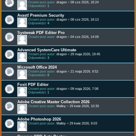
Ostatni post autor:
dragon
«
08 cze 2026, 18:24
Odpowiedzi:
1
Avast! Premium Security
Ostatni post autor:
dragon
«
08 cze 2026, 18:13
Odpowiedzi:
4
Systweak PDF Editor Pro
Ostatni post autor:
dragon
«
04 cze 2026, 14:09
Advanced SystemCare Ultimate
Ostatni post autor:
dragon
«
29 maja 2026, 19:45
Odpowiedzi:
3
Microsoft Office 2024
Ostatni post autor:
dragon
«
21 maja 2026, 9:52
Odpowiedzi:
8
Foxit PDF Editor
Ostatni post autor:
dragon
«
09 maja 2026, 7:08
Odpowiedzi:
1
Adobe Creative Master Collection 2026
Ostatni post autor:
Malloy
«
29 kwie 2026, 10:30
Adobe Photoshop 2026
Ostatni post autor:
Malloy
«
29 kwie 2026, 9:03