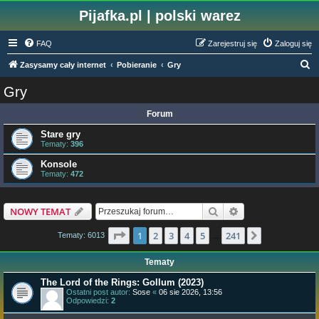
Pijafka.pl | polski warez
FAQ
Zarejestruj się
Zaloguj się
S
Zasysamy cały internet
Pobieranie
Gry
z
Gry
u
Forum
k
a
Stare gry
Tematy:
396
j
Konsole
Tematy:
472
Szukaj
Wyszukiwanie z
NOWY TEMAT
Strona
1
z
241
1
2
3
4
5
241
Następna
Tematy: 6013
…
Tematy
The Lord of the Rings: Gollum (2023)
Ostatni post autor:
Sose
«
06 sie 2026, 13:56
Odpowiedzi:
2