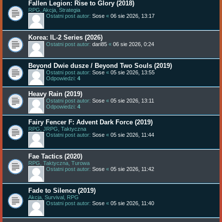
Fallen Legion: Rise to Glory (2018)
RPG, Akcja, Strategia
Ostatni post autor:
Sose
«
06 sie 2026, 13:17
Korea: IL-2 Series (2026)
Ostatni post autor:
dari85
«
06 sie 2026, 0:24
Beyond Dwie dusze / Beyond Two Souls (2019)
Ostatni post autor:
Sose
«
05 sie 2026, 13:55
Odpowiedzi:
4
Heavy Rain (2019)
Ostatni post autor:
Sose
«
05 sie 2026, 13:11
Odpowiedzi:
4
Fairy Fencer F: Advent Dark Force (2019)
RPG, JRPG, Taktyczna
Ostatni post autor:
Sose
«
05 sie 2026, 11:44
Fae Tactics (2020)
RPG, Taktyczna, Turowa
Ostatni post autor:
Sose
«
05 sie 2026, 11:42
Fade to Silence (2019)
Akcja, Survival, RPG
Ostatni post autor:
Sose
«
05 sie 2026, 11:40