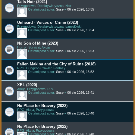
Tails Noir (2021)
Przygodowa, Detektywistyczna, Noir
Ostatni post autor:
Sose
«
06 sie 2026, 13:55
Unheard - Voices of Crime (2023)
Przygodowa, Detektywistyczna, Łamigłówki
Ostatni post autor:
Sose
«
06 sie 2026, 13:54
No Son of Mine (2023)
Horror, Survival, Akcja
Ostatni post autor:
Sose
«
06 sie 2026, 13:53
Fallen Makina and the City of Ruins (2018)
RPG, Dungeon Crawler, Fantasy
Ostatni post autor:
Sose
«
06 sie 2026, 13:52
XEL (2020)
Akcja, Przygodowa, RPG
Ostatni post autor:
Sose
«
06 sie 2026, 13:41
No Place for Bravery (2022)
RPG, Akcja, Przygodowa
Ostatni post autor:
Sose
«
06 sie 2026, 13:40
No Place for Bravery (2022)
RPG, Akcja, Przygodowa
Ostatni post autor:
Sose
«
06 sie 2026, 13:40