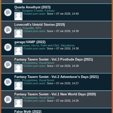
Quarta Amethyst (2023)
RPG, Dungeon Crawler, Fantasy
Ostatni post autor:
Sose
«
07 sie 2026, 14:40
Lovecraft's Untold Stories (2019)
Akcja, Roguelite, RPG
Ostatni post autor:
Sose
«
07 sie 2026, 14:39
garage:VAMP (2022)
Przygodowa, Horror, Point-and-Click, Niezależna
Ostatni post autor:
Sose
«
07 sie 2026, 14:38
Fantasy Tavern Sextet - Vol.3 Postlude Days (2021)
RPG, Przygodowa, Visual Novel
Ostatni post autor:
Sose
«
07 sie 2026, 14:28
Fantasy Tavern Sextet - Vol.2 Adventurer's Days (2021)
RPG, Przygodowa, Visual Novel
Ostatni post autor:
Sose
«
07 sie 2026, 14:27
Fantasy Tavern Sextet - Vol.1 New World Days (2020)
RPG, Przygodowa, Visual Novel
Ostatni post autor:
Sose
«
07 sie 2026, 14:26
False Myth (2022)