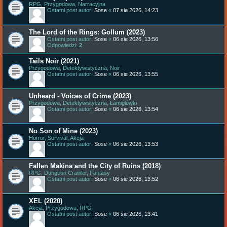
RPG, Przygodowa, Narracyjna
Ostatni post autor:
Sose
«
07 sie 2026, 14:23
The Lord of the Rings: Gollum (2023)
Ostatni post autor:
Sose
«
06 sie 2026, 13:56
Odpowiedzi:
2
Tails Noir (2021)
Przygodowa, Detektywistyczna, Noir
Ostatni post autor:
Sose
«
06 sie 2026, 13:55
Unheard - Voices of Crime (2023)
Przygodowa, Detektywistyczna, Łamigłówki
Ostatni post autor:
Sose
«
06 sie 2026, 13:54
No Son of Mine (2023)
Horror, Survival, Akcja
Ostatni post autor:
Sose
«
06 sie 2026, 13:53
Fallen Makina and the City of Ruins (2018)
RPG, Dungeon Crawler, Fantasy
Ostatni post autor:
Sose
«
06 sie 2026, 13:52
XEL (2020)
Akcja, Przygodowa, RPG
Ostatni post autor:
Sose
«
06 sie 2026, 13:41