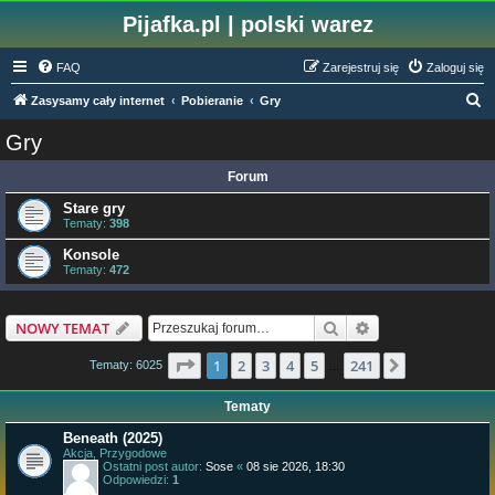
Pijafka.pl | polski warez
FAQ
Zarejestruj się
Zaloguj się
S
Zasysamy cały internet
Pobieranie
Gry
z
Gry
u
Forum
k
a
Stare gry
Tematy:
398
j
Konsole
Tematy:
472
Szukaj
Wyszukiwanie z
NOWY TEMAT
Strona
1
z
241
1
2
3
4
5
241
Następna
Tematy: 6025
…
Tematy
Beneath (2025)
Akcja, Przygodowe
Ostatni post autor:
Sose
«
08 sie 2026, 18:30
Odpowiedzi:
1