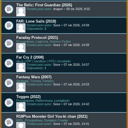
The Relic: First Guardian (2026)
Ostatni post autor:
dragon
«
08 sie 2026, 8:02
FAR: Lone Sails (2018)
Ostatni post autor:
Sose
«
07 sie 2026, 14:59
Odpowiedzi:
2
Faraday Protocol (2021)
Przygodowa, Logiczna, Science Fiction
Ostatni post autor:
Sose
«
07 sie 2026, 14:58
Far Cry 2 (2008)
Akcji | FPP | sandbox | FPS | strzelanki
Ostatni post autor:
Sose
«
07 sie 2026, 14:57
Odpowiedzi:
1
Fantasy Wars (2007)
Strategia, Turowa, Fantasy
Ostatni post autor:
Sose
«
07 sie 2026, 14:53
Togges (2022)
Przygodowa, Platformowa, Łamigłówki
Ostatni post autor:
Sose
«
07 sie 2026, 14:42
R18Plus Monster Girl You-ki chan (2021)
RPG, Przygodowa, Dungeon Crawler
Ostatni post autor:
Sose
«
07 sie 2026, 14:41