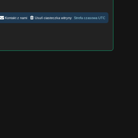
Kontakt z nami
Usuń ciasteczka witryny
Strefa czasowa
UTC