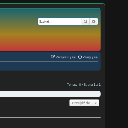
Szukaj
Wyszukiwanie z
Zarejestruj się
Zaloguj się
Tematy: 0 • Strona
1
z
1
Przejdź do