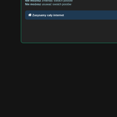
Nie możesz
zmieniać swoich postów
Nie możesz
usuwać swoich postów
Zasysamy cały internet