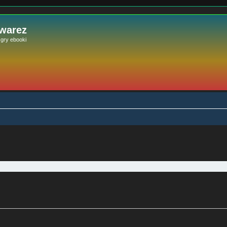
 warez
e gry ebooki
szukiwanie zaawansowane