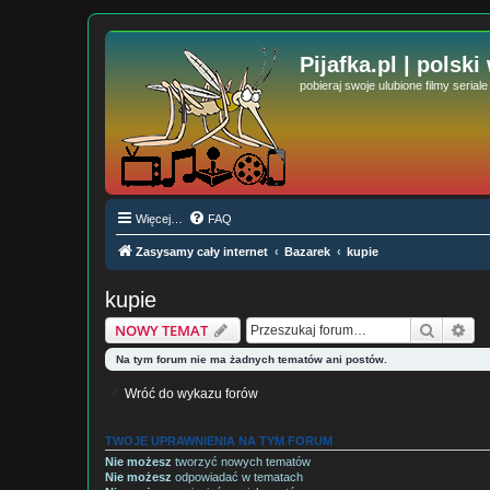
Pijafka.pl | polski
pobieraj swoje ulubione filmy serial
Więcej…
FAQ
Zasysamy cały internet
Bazarek
kupie
kupie
Szukaj
Wy
NOWY TEMAT
Na tym forum nie ma żadnych tematów ani postów.
Wróć do wykazu forów
TWOJE UPRAWNIENIA NA TYM FORUM
Nie możesz
tworzyć nowych tematów
Nie możesz
odpowiadać w tematach