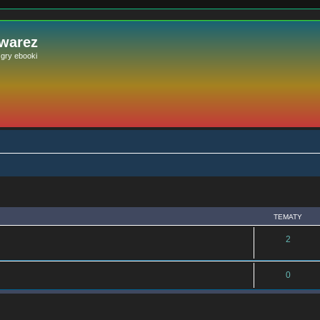
 warez
e gry ebooki
TEMATY
2
0
szukiwanie zaawansowane