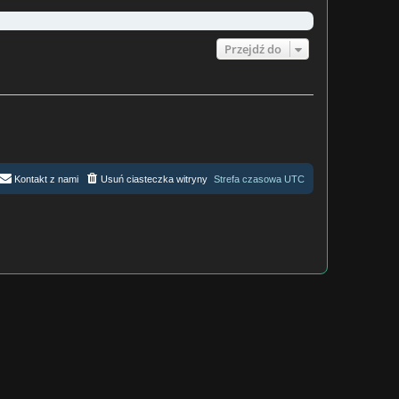
j
n
o
w
Przejdź do
s
z
y
p
o
s
t
Kontakt z nami
Usuń ciasteczka witryny
Strefa czasowa
UTC