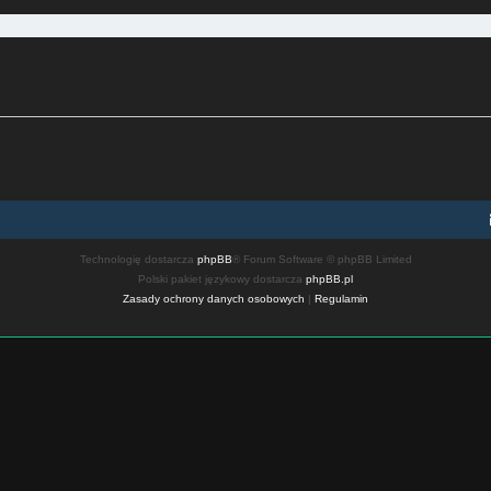
Technologię dostarcza
phpBB
® Forum Software © phpBB Limited
Polski pakiet językowy dostarcza
phpBB.pl
Zasady ochrony danych osobowych
|
Regulamin