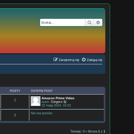
Szukaj
Wyszukiwanie z
Zarejestruj się
Zaloguj się
POSTY
OSTATNI POST
Amazon Prime Video
2
W
autor:
Gingers
y
22 maja 2024, 16:32
ś
w
Nie ma postów
0
i
e
t
l
n
Tematy: 0 • Strona
1
z
1
a