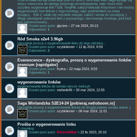
Czarno-biała wersja ostatniego póki co filmu z serii Mad Max Saga wydaje się
wręcz stworzona do takiego ponurego przedstawienia, więc może ktoś
życzliwy wygeneruje link? Edit: TwojPlik założył blokadę Antyshare i nie można
wygenerować free linków z tego hostingu, więc podmieniłem na mniej
irytujący... Edit 2: udało się mozolnie stargać całość i temat do usunięcia ;)
Mogę udostępnić pobrane linki z prywatnego i darmowego hostingu, jeśli ktoś
jest zainteresowany...
Ostatni post autor:
glycine
«
27 sie 2024, 20:13
Odpowiedzi:
1
Ród Smoka s2e4 3.96gb
Uprzejmie proszę o wygenerowanie linku do tego odcinka...
Ostatni post autor:
szybkilester
«
12 lip 2024, 8:59
Odpowiedzi:
2
Evanescence - dyskografia, proszę o wygenerowanie linków
premium (rapidgator)
Ostatni post autor:
frytka
«
22 maja 2024, 9:03
Odpowiedzi:
1
wygenerowanie linków
wygenerowanie linków do serialu narcos meksyk
Ostatni post autor:
stefanik86
«
30 mar 2024, 12:55
Saga Winlandzka S2E14-24 [pobieraj.net/oboom.io]
Uprzejmie proszę o wygenerowanie linków do drugiej połowy serialu anime ;)
Ostatni post autor:
szybkilester
«
08 mar 2024, 11:01
Prośba o wygenerowanie linku
Z chomikuj
Ostatni post autor:
Patson666pl
«
22 lis 2023, 20:10