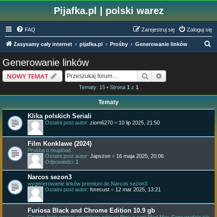
Pijafka.pl | polski warez
FAQ
Zarejestruj się
Zaloguj się
S
Zasysamy cały internet
pijafka.pl
Prośby
Generowanie linków
z
Generowanie linków
u
Szukaj
Wyszukiwanie z
NOWY TEMAT
k
Tematy: 15 • Strona
1
z
1
a
Tematy
j
Klika polskich Seriali
Ostatni post autor:
ziom6270
«
10 lip 2025, 21:50
Film Konklawe (2024)
Prośba o reupload
Ostatni post autor:
Japszon
«
16 maja 2025, 20:06
Odpowiedzi:
1
Narcos sezon3
wygenerowanie linków premium do Narcos sezon3
Ostatni post autor:
forecust
«
12 mar 2025, 13:21
Furiosa Black and Chrome Edition 10.9 gb