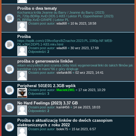
Prośba o dwa tematy
Kochanica króla Jeanne du Barry / Jeanne du Barry (2023)
PL.720p.BDRip.XviD.DD5.1-K83 / Lektor PL Oppenheimer (2023)
PL.BRRip.XviD-GR4PE | Lektor PL
Ostatni post autor:
wlad68
«
10 lis 2023, 18:58
Prośba
https://wplik.com/z15ftvo5qrs8/Znachor.2023.PL.1080p.NF.WEB-
DL.x264.DDP5.1-K83.mkv.html
Ostatni post autor:
wlad68
«
30 wrz 2023, 17:59
Odpowiedzi:
2
prośba o generowanie linków
witam wszystkich jest szansa żeby ktoś wygenerował linki do takich filmów jak
kandahar czy le mans"66 z góry dziękuje
Ostatni post autor:
stefanik86
«
02 wrz 2023, 14:41
Peripheral S01E01 2.3GB wplik
Ostatni post autor:
Maciek1981
«
17 sie 2023, 10:29
Odpowiedzi:
3
No Hard Feelings (2023) 3.37 GB
Ostatni post autor:
kamil456
«
14 sie 2023, 18:03
Odpowiedzi:
2
Prośba o aktualizację linków do dwóch czasopism
elektronicznych z roku 2022
Ostatni post autor:
bolek75
«
15 lut 2023, 6:57