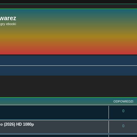
 warez
e gry ebooki
szukiwanie zaawansowane
ODPOWIEDZI
0
o (2026) HD 1080p
0