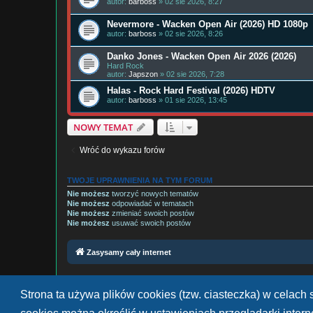
autor:
barboss
» 02 sie 2026, 8:27
Nevermore - Wacken Open Air (2026) HD 1080p
autor:
barboss
» 02 sie 2026, 8:26
Danko Jones - Wacken Open Air 2026 (2026)
Hard Rock
autor:
Japszon
» 02 sie 2026, 7:28
Halas - Rock Hard Festival (2026) HDTV
autor:
barboss
» 01 sie 2026, 13:45
NOWY TEMAT
Wróć do wykazu forów
TWOJE UPRAWNIENIA NA TYM FORUM
Nie możesz
tworzyć nowych tematów
Nie możesz
odpowiadać w tematach
Nie możesz
zmieniać swoich postów
Nie możesz
usuwać swoich postów
Zasysamy cały internet
Strona ta używa plików cookies (tzw. ciasteczka) w celac