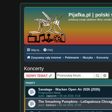
Pijafka.pl | polski
pobieraj swoje ulubione filmy serial
Więcej…
FAQ
Zasysamy cały internet
Pobieranie
Muzyka
Koncerty
Koncerty
Szukaj
Wy
NOWY TEMAT
TEMATY
Savatage - Wacken Open Air 2026 (2026)
Progressive Metal
autor:
Japszon
» 06 sie 2026, 9:18
The Smashing Pumpkins - Lollapalooza Chicag
autor:
barboss
» 05 sie 2026, 17:04