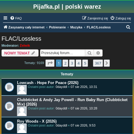
Pijafka.pl | polski warez
FAQ
Zarejestruj się
Zaloguj się
S
Zasysamy cały internet
Pobieranie
Muzyka
FLAC/Lossless
z
FLAC/Lossless
u
Moderator:
Zelwik
k
Szukaj
Wyszukiwanie z
NOWY TEMAT
a
Strona
1
z
367
1
2
3
4
5
367
Następna
Tematy: 9169
j
…
Tematy
Lowcash - Hope For Peace (2026)
Ostatni post autor:
0dayddl
«
07 sie 2026, 10:31
Clubbticket & Andy Jay Powell - Run Baby Run (Clubbticket
Mix) (2026)
Ostatni post autor:
0dayddl
«
07 sie 2026, 10:28
Roy Woods - X (2026)
Ostatni post autor:
0dayddl
«
07 sie 2026, 9:53