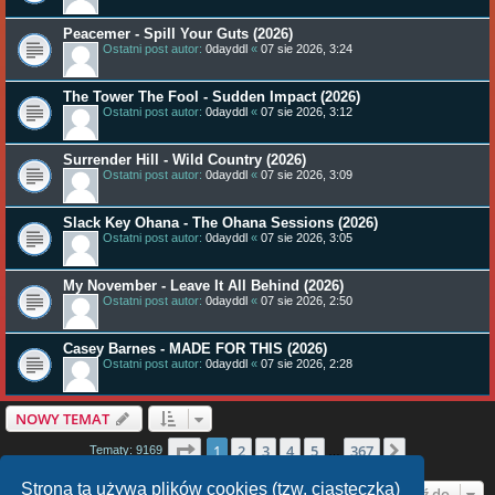
Peacemer - Spill Your Guts (2026)
Ostatni post autor:
0dayddl
«
07 sie 2026, 3:24
The Tower The Fool - Sudden Impact (2026)
Ostatni post autor:
0dayddl
«
07 sie 2026, 3:12
Surrender Hill - Wild Country (2026)
Ostatni post autor:
0dayddl
«
07 sie 2026, 3:09
Slack Key Ohana - The Ohana Sessions (2026)
Ostatni post autor:
0dayddl
«
07 sie 2026, 3:05
My November - Leave It All Behind (2026)
Ostatni post autor:
0dayddl
«
07 sie 2026, 2:50
Casey Barnes - MADE FOR THIS (2026)
Ostatni post autor:
0dayddl
«
07 sie 2026, 2:28
NOWY TEMAT
Strona
1
z
367
1
2
3
4
5
367
Następna
Tematy: 9169
…
Strona ta używa plików cookies (tzw. ciasteczka)
Przejdź do