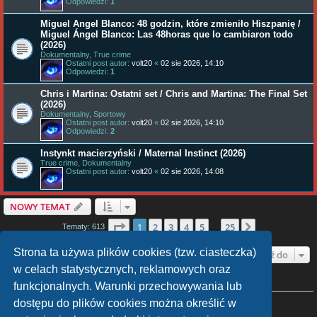
Odpowiedzi:
1
Miguel Angel Blanco: 48 godzin, które zmieniło Hiszpanię /
Miguel Ángel Blanco: Las 48horas que lo cambiaron todo
(2026)
Dokumentalny, True crime
Ostatni post autor:
volt20
«
02 sie 2026, 14:10
Odpowiedzi:
1
Chris i Martina: Ostatni set / Chris and Martina: The Final Set
(2026)
Dokumentalny, Sportowy
Ostatni post autor:
volt20
«
02 sie 2026, 14:10
Odpowiedzi:
2
Instynkt macierzyński / Maternal Instinct (2026)
True crime, Dokumentalny
Ostatni post autor:
volt20
«
02 sie 2026, 14:08
NOWY TEMAT
Strona
1
z
25
1
2
3
4
5
25
Następna
Tematy: 613
…
Strona ta używa plików cookies (tzw. ciasteczka)
Przejdź do
w celach statystycznych, reklamowych oraz
funkcjonalnych. Warunki przechowywania lub
TWOJE UPRAWNIENIA NA TYM FORUM
Nie możesz
tworzyć nowych tematów
dostępu do plików cookies można określić w
Nie możesz
odpowiadać w tematach