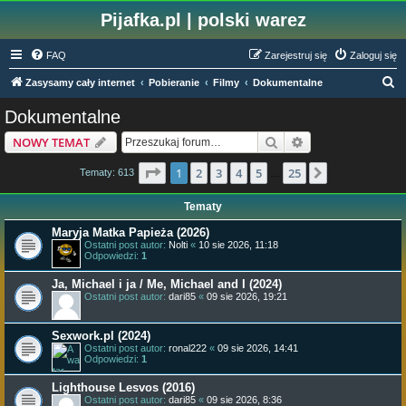
Pijafka.pl | polski warez
FAQ
Zarejestruj się
Zaloguj się
S
Zasysamy cały internet
Pobieranie
Filmy
Dokumentalne
z
Dokumentalne
u
Szukaj
Wyszukiwanie z
NOWY TEMAT
k
a
Strona
1
z
25
1
2
3
4
5
25
Następna
Tematy: 613
…
j
Tematy
Maryja Matka Papieża (2026)
Ostatni post autor:
Nolti
«
10 sie 2026, 11:18
Odpowiedzi:
1
Ja, Michael i ja / Me, Michael and I (2024)
Ostatni post autor:
dari85
«
09 sie 2026, 19:21
Sexwork.pl (2024)
Ostatni post autor:
ronal222
«
09 sie 2026, 14:41
Odpowiedzi:
1
Lighthouse Lesvos (2016)
Ostatni post autor:
dari85
«
09 sie 2026, 8:36