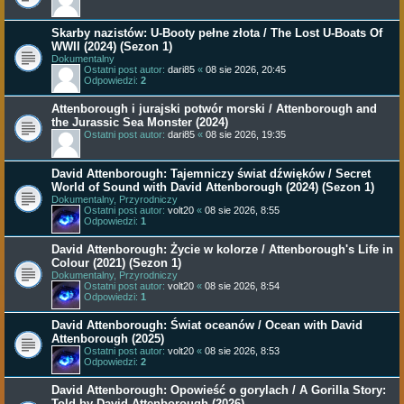
Skarby nazistów: U-Booty pełne złota / The Lost U-Boats Of
WWII (2024) (Sezon 1)
Dokumentalny
Ostatni post autor:
dari85
«
08 sie 2026, 20:45
Odpowiedzi:
2
Attenborough i jurajski potwór morski / Attenborough and
the Jurassic Sea Monster (2024)
Ostatni post autor:
dari85
«
08 sie 2026, 19:35
David Attenborough: Tajemniczy świat dźwięków / Secret
World of Sound with David Attenborough (2024) (Sezon 1)
Dokumentalny, Przyrodniczy
Ostatni post autor:
volt20
«
08 sie 2026, 8:55
Odpowiedzi:
1
David Attenborough: Życie w kolorze / Attenborough's Life in
Colour (2021) (Sezon 1)
Dokumentalny, Przyrodniczy
Ostatni post autor:
volt20
«
08 sie 2026, 8:54
Odpowiedzi:
1
David Attenborough: Świat oceanów / Ocean with David
Attenborough (2025)
Ostatni post autor:
volt20
«
08 sie 2026, 8:53
Odpowiedzi:
2
David Attenborough: Opowieść o gorylach / A Gorilla Story:
Told by David Attenborough (2026)