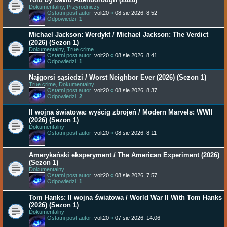
Dokumentalny, Przyrodniczy
Ostatni post autor:
volt20
«
08 sie 2026, 8:52
Odpowiedzi:
1
Michael Jackson: Werdykt / Michael Jackson: The Verdict
(2026) (Sezon 1)
Dokumentalny, True crime
Ostatni post autor:
volt20
«
08 sie 2026, 8:41
Odpowiedzi:
1
Najgorsi sąsiedzi / Worst Neighbor Ever (2026) (Sezon 1)
True crime, Dokumentalny
Ostatni post autor:
volt20
«
08 sie 2026, 8:37
Odpowiedzi:
2
II wojna światowa: wyścig zbrojeń / Modern Marvels: WWII
(2026) (Sezon 1)
Dokumentalny
Ostatni post autor:
volt20
«
08 sie 2026, 8:11
Amerykański eksperyment / The American Experiment (2026)
(Sezon 1)
Dokumentalny
Ostatni post autor:
volt20
«
08 sie 2026, 7:57
Odpowiedzi:
1
Tom Hanks: II wojna światowa / World War II With Tom Hanks
(2026) (Sezon 1)
Dokumentalny
Ostatni post autor:
volt20
«
07 sie 2026, 14:06