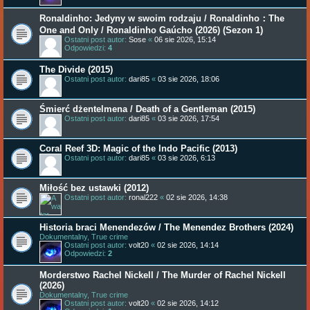
Ronaldinho: Jedyny w swoim rodzaju / Ronaldinho：The
One and Only / Ronaldinho Gaúcho (2026) (Sezon 1)
Ostatni post autor:
Sose
«
06 sie 2026, 15:14
Odpowiedzi:
4
The Divide (2015)
Ostatni post autor:
dari85
«
03 sie 2026, 18:06
Śmierć dżentelmena / Death of a Gentleman (2015)
Ostatni post autor:
dari85
«
03 sie 2026, 17:54
Coral Reef 3D: Magic of the Indo Pacific (2013)
Ostatni post autor:
dari85
«
03 sie 2026, 6:13
Miłość bez ustawki (2012)
Ostatni post autor:
ronal222
«
02 sie 2026, 14:38
Historia braci Menendezów / The Menendez Brothers (2024)
Dokumentalny, True crime
Ostatni post autor:
volt20
«
02 sie 2026, 14:14
Odpowiedzi:
2
Morderstwo Rachel Nickell / The Murder of Rachel Nickell
(2026)
Dokumentalny, True crime
Ostatni post autor:
volt20
«
02 sie 2026, 14:12