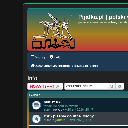
Pijafka.pl | polski
pobieraj swoje ulubione filmy serial
Więcej…
FAQ
Zasysamy cały internet
pijafka.pl
Info
Info
Szukaj
Wy
NOWY TEMAT
TEMATY
Miniaturki
miniaturki podziękowanie
autor:
vov-vov
» 20 sty 2026, 20:47
PW - pisanie do innej osoby
autor:
pijafka
» 13 wrz 2023, 9:33