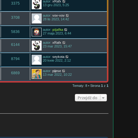
autor:
xRafx
3375
13 gru 2023, 5:25
autor:
vov-vov
3708
28 lis 2023, 14:42
autor:
pijafka
5836
27 maja 2023, 6:44
autor:
xRafx
6144
23 mar 2023, 15:47
autor:
seykota
8794
20 kwie 2022, 2:12
autor:
pijese
6869
13 mar 2022, 10:22
Tematy: 8 • Strona
1
z
1
Przejdź do