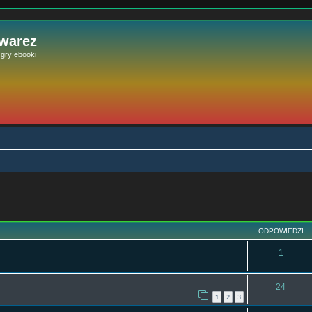
 warez
e gry ebooki
szukiwanie zaawansowane
ODPOWIEDZI
1
24
1
2
3