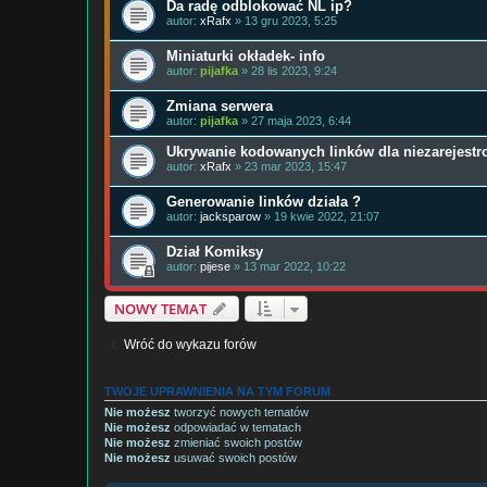
Da radę odblokować NL ip?
autor:
xRafx
» 13 gru 2023, 5:25
Miniaturki okładek- info
autor:
pijafka
» 28 lis 2023, 9:24
Zmiana serwera
autor:
pijafka
» 27 maja 2023, 6:44
Ukrywanie kodowanych linków dla niezarejest
autor:
xRafx
» 23 mar 2023, 15:47
Generowanie linków działa ?
autor:
jacksparow
» 19 kwie 2022, 21:07
Dział Komiksy
autor:
pijese
» 13 mar 2022, 10:22
NOWY TEMAT
Wróć do wykazu forów
TWOJE UPRAWNIENIA NA TYM FORUM
Nie możesz
tworzyć nowych tematów
Nie możesz
odpowiadać w tematach
Nie możesz
zmieniać swoich postów
Nie możesz
usuwać swoich postów