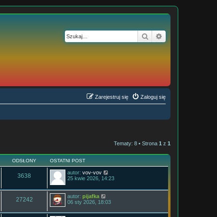
Szukaj
Wyszukiwanie z
Zarejestruj się
Zaloguj się
Tematy: 8 • Strona
1
z
1
ODSŁONY
OSTATNI POST
autor:
vov-vov
3638
25 kwie 2026, 14:23
autor:
pijafka
27242
06 sty 2026, 18:03