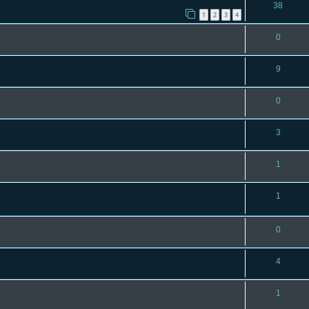
38
1
2
3
4
0
9
0
3
1
1
0
4
1