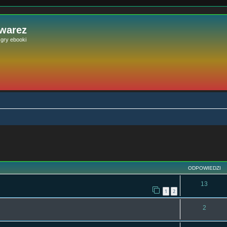
 warez
e gry ebooki
szukiwanie zaawansowane
ODPOWIEDZI
13
1
2
2