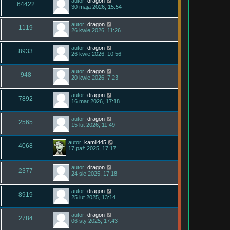
autor:
dragon
64422
30 maja 2026, 15:54
autor:
dragon
1119
26 kwie 2026, 11:26
autor:
dragon
8933
26 kwie 2026, 10:56
autor:
dragon
948
20 kwie 2026, 7:23
autor:
dragon
7892
16 mar 2026, 17:18
autor:
dragon
2565
15 lut 2026, 11:49
autor:
kamil445
4068
17 paź 2025, 17:17
autor:
dragon
2377
24 sie 2025, 17:18
autor:
dragon
8919
25 lut 2025, 13:14
autor:
dragon
2784
06 sty 2025, 17:43