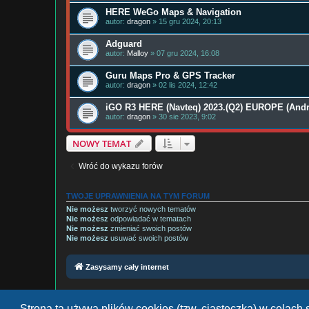
HERE WeGo Maps & Navigation
autor:
dragon
» 15 gru 2024, 20:13
Adguard
autor:
Malloy
» 07 gru 2024, 16:08
Guru Maps Pro & GPS Tracker
autor:
dragon
» 02 lis 2024, 12:42
iGO R3 HERE (Navteq) 2023.(Q2) EUROPE (Andr
autor:
dragon
» 30 sie 2023, 9:02
NOWY TEMAT
Wróć do wykazu forów
TWOJE UPRAWNIENIA NA TYM FORUM
Nie możesz
tworzyć nowych tematów
Nie możesz
odpowiadać w tematach
Nie możesz
zmieniać swoich postów
Nie możesz
usuwać swoich postów
Zasysamy cały internet
Strona ta używa plików cookies (tzw. ciasteczka) w celac