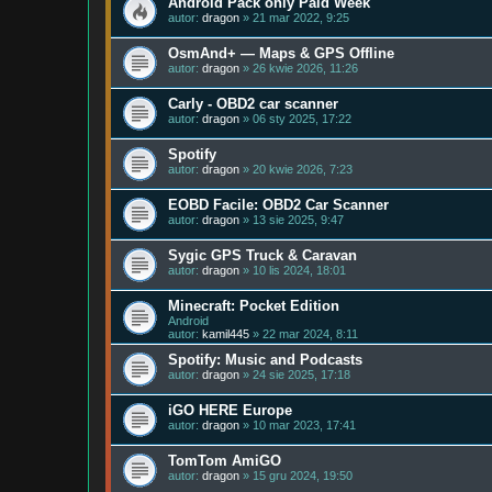
Android Pack only Paid Week
autor:
dragon
» 21 mar 2022, 9:25
OsmAnd+ — Maps & GPS Offline
autor:
dragon
» 26 kwie 2026, 11:26
Carly - OBD2 car scanner
autor:
dragon
» 06 sty 2025, 17:22
Spotify
autor:
dragon
» 20 kwie 2026, 7:23
EOBD Facile: OBD2 Car Scanner
autor:
dragon
» 13 sie 2025, 9:47
Sygic GPS Truck & Caravan
autor:
dragon
» 10 lis 2024, 18:01
Minecraft: Pocket Edition
Android
autor:
kamil445
» 22 mar 2024, 8:11
Spotify: Music and Podcasts
autor:
dragon
» 24 sie 2025, 17:18
iGO HERE Europe
autor:
dragon
» 10 mar 2023, 17:41
TomTom AmiGO
autor:
dragon
» 15 gru 2024, 19:50