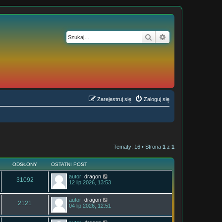
Szukaj
Wyszukiwanie z
Zarejestruj się
Zaloguj się
Tematy: 16 • Strona
1
z
1
ODSŁONY
OSTATNI POST
autor:
dragon
31092
12 lip 2026, 13:53
autor:
dragon
2121
04 lip 2026, 12:51