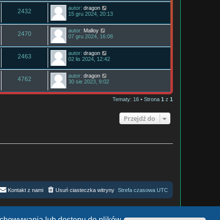
autor:
dragon
2432
15 gru 2024, 20:13
autor:
Malloy
2470
07 gru 2024, 16:08
autor:
dragon
2463
02 lis 2024, 12:42
autor:
dragon
4762
30 sie 2023, 9:02
Tematy: 16 • Strona
1
z
1
Przejdź do
Kontakt z nami
Usuń ciasteczka witryny
Strefa czasowa
UTC
zechowywania lub dostępu do plików