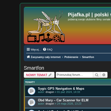
Pijafka.pl | polski
pobieraj swoje ulubione filmy serial
Więcej…
FAQ
Zasysamy cały internet
Pobieranie
Smartfon
Smartfon
Szukaj
Wy
NOWY TEMAT
TEMATY
Sygic GPS Navigation & Maps
autor:
dragon
» 01 paź 2024, 14:33
Obd Mary – Car Scanner for ELM
autor:
dragon
» 24 maja 2026, 13:23