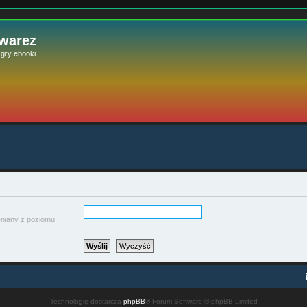
 warez
e gry ebooki
ieniany z poziomu
Technologię dostarcza
phpBB
® Forum Software © phpBB Limited