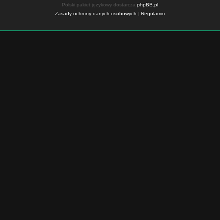
Polski pakiet językowy dostarcza
phpBB.pl
Zasady ochrony danych osobowych
|
Regulamin