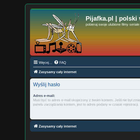
Pijafka.pl | polski
pobieraj swoje ulubione filmy serial
Więcej…
FAQ
Zasysamy cały internet
Wyślij hasło
Adres e-mail:
Musi być to adres e-mail skojarzony z twoim kontem. Jeśli nie był zm
panelu zarządzania kontem, jest to adres podany w czasie rejestracji.
Zasysamy cały internet