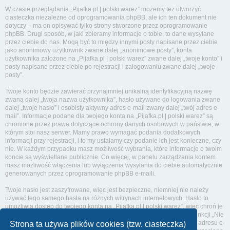
W czasie przeglądania „Pijafka.pl | polski warez” możemy też utworzyć
ciasteczka niezależne od oprogramowania phpBB, ale ich ten dokument nie
dotyczy – ma on opisywać tylko strony stworzone przez oprogramowanie
phpBB. Drugi sposób, w jaki zbieramy informacje o tobie, to dane wysyłane
przez ciebie do nas. Mogą być to między innymi posty napisane przez ciebie
jako anonimowy użytkownik zwane dalej „anonimowe posty”, konta
użytkownika założone na „Pijafka.pl | polski warez” zwane dalej „twoje konto” i
posty napisane przez ciebie po rejestracji i zalogowaniu zwane dalej „twoje
posty”.
Twoje konto będzie zawierać przynajmniej unikalną identyfikacyjną nazwę
zwaną dalej „twoja nazwa użytkownika”, hasło używane do logowania zwane
dalej „twoje hasło” i osobisty aktywny adres e-mail zwany dalej „twój adres e-
mail”. Informacje podane dla twojego konta na „Pijafka.pl | polski warez” są
chronione przez prawa dotyczące ochrony danych osobowych w państwie, w
którym stoi nasz serwer. Mamy prawo wymagać podania dodatkowych
informacji przy rejestracji, i to my ustalamy czy podanie ich jest konieczne, czy
nie. W każdym przypadku masz możliwość wybrania, które informacje o twoim
koncie są wyświetlane publicznie. Co więcej, w panelu zarządzania kontem
masz możliwość włączenia lub wyłączenia wysyłania do ciebie automatycznie
generowanych przez oprogramowanie phpBB e-maili.
Twoje hasło jest zaszyfrowane, więc jest bezpieczne, niemniej nie należy
używać tego samego hasła na różnych witrynach internetowych. Hasło to
umożliwia dostęp do twojego konta na „Pijafka.pl | polski warez”, więc chroń je
i w żadnym wypadku nie podawaj
nikomu
. Jeśli je zapomnisz, użyj funkcji „Nie
pamiętam hasła”. Witryna poprosi cię o podanie nazwy użytkownika i adresu e-
Strona ta używa plików cookies (tzw. ciasteczka)