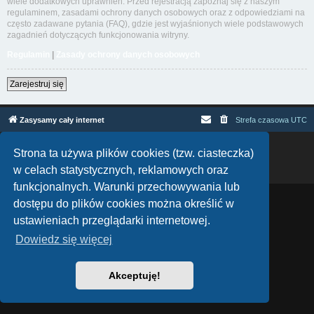
wiele dodatkowych uprawnień. Przed rejestracją zapoznaj się z naszym
regulaminem, zasadami ochrony danych osobowych oraz z odpowiedziami na
często zadawane pytania (FAQ), gdzie jest wyjaśnionych wiele podstawowych
zagadnień dotyczących funkcjonowania witryny.
Regulamin
|
Zasady ochrony danych osobowych
Zarejestruj się
Zasysamy cały internet
Strefa czasowa
UTC
Technologię dostarcza
phpBB
® Forum Software © phpBB Limited
Strona ta używa plików cookies (tzw. ciasteczka)
Polski pakiet językowy dostarcza
phpBB.pl
w celach statystycznych, reklamowych oraz
Zasady ochrony danych osobowych
|
Regulamin
funkcjonalnych. Warunki przechowywania lub
dostępu do plików cookies można określić w
ustawieniach przeglądarki internetowej.
Dowiedz się więcej
Akceptuję!