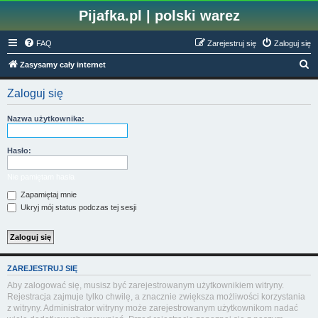
Pijafka.pl | polski warez
FAQ
Zarejestruj się
Zaloguj się
S
Zasysamy cały internet
z
Zaloguj się
u
k
Nazwa użytkownika:
a
j
Hasło:
Nie pamiętam hasła
Zapamiętaj mnie
Ukryj mój status podczas tej sesji
ZAREJESTRUJ SIĘ
Aby zalogować się, musisz być zarejestrowanym użytkownikiem witryny.
Rejestracja zajmuje tylko chwilę, a znacznie zwiększa możliwości korzystania
z witryny. Administrator witryny może zarejestrowanym użytkownikom nadać