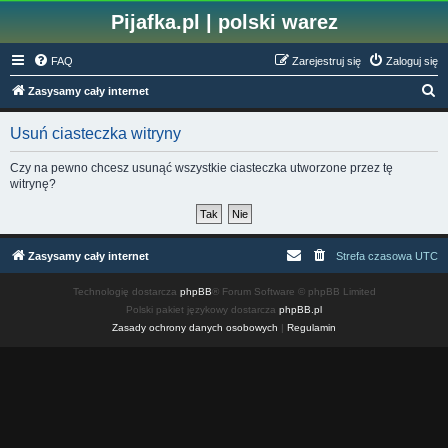
Pijafka.pl | polski warez
FAQ
Zarejestruj się
Zaloguj się
S
Zasysamy cały internet
z
Usuń ciasteczka witryny
u
k
Czy na pewno chcesz usunąć wszystkie ciasteczka utworzone przez tę
witrynę?
a
j
Zasysamy cały internet
Strefa czasowa
UTC
Technologię dostarcza
phpBB
® Forum Software © phpBB Limited
Polski pakiet językowy dostarcza
phpBB.pl
Zasady ochrony danych osobowych
|
Regulamin