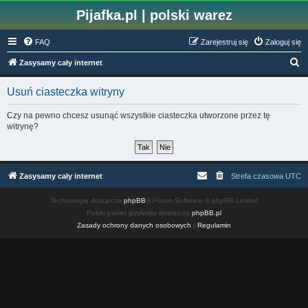
Pijafka.pl | polski warez
FAQ
Zarejestruj się
Zaloguj się
S
Zasysamy cały internet
z
Usuń ciasteczka witryny
u
k
Czy na pewno chcesz usunąć wszystkie ciasteczka utworzone przez tę
witrynę?
a
j
Zasysamy cały internet
Strefa czasowa
UTC
Technologię dostarcza
phpBB
® Forum Software © phpBB Limited
Polski pakiet językowy dostarcza
phpBB.pl
Zasady ochrony danych osobowych
|
Regulamin