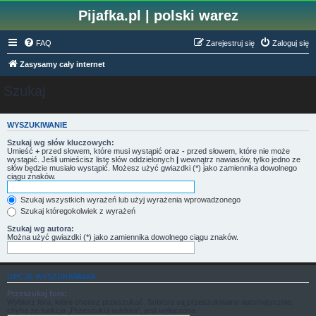
Pijafka.pl | polski warez
FAQ
Zarejestruj się
Zaloguj się
Zasysamy cały internet
Szukaj
WYSZUKIWANIE
Szukaj wg słów kluczowych:
Umieść
+
przed słowem, które musi wystąpić oraz
-
przed słowem, które nie może
wystąpić. Jeśli umieścisz listę słów oddzielonych
|
wewnątrz nawiasów, tylko jedno ze
słów będzie musiało wystąpić. Możesz użyć gwiazdki (*) jako zamiennika dowolnego
ciągu znaków.
Szukaj wszystkich wyrażeń lub użyj wyrażenia wprowadzonego
Szukaj któregokolwiek z wyrażeń
Szukaj wg autora:
Można użyć gwiazdki (*) jako zamiennika dowolnego ciągu znaków.
OPCJE WYSZUKIWANIA
Przeszukaj fora:
Wybierz fora, które chcesz przeszukać. Subfora są przeszukiwane automatycznie,
chyba że funkcja „Przeszukuj subfora”, jest wyłączona.