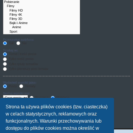
Przeszukaj subfora:
Tak
Nie
Szukaj w:
Temat i treść posta
Tylko treść posta
Tylko tytuły tematów
Tylko pierwszy post tematu
Wyświetl wyniki jako:
Posty
Tematy
Sortuj wyniki wg:
Rosnąco
Malejąco
Wyświetl wyniki z ostatnich:
Strona ta używa plików cookies (tzw. ciasteczka)
w celach statystycznych, reklamowych oraz
Wyświetl pierwsze:
funkcjonalnych. Warunki przechowywania lub
znaków w poście
dostępu do plików cookies można określić w