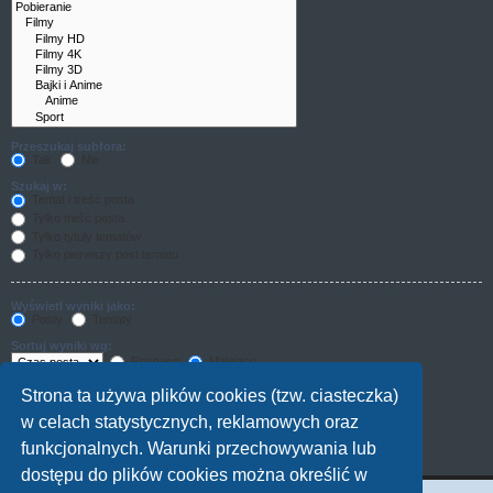
Przeszukaj subfora:
Tak
Nie
Szukaj w:
Temat i treść posta
Tylko treść posta
Tylko tytuły tematów
Tylko pierwszy post tematu
Wyświetl wyniki jako:
Posty
Tematy
Sortuj wyniki wg:
Rosnąco
Malejąco
Wyświetl wyniki z ostatnich:
Strona ta używa plików cookies (tzw. ciasteczka)
w celach statystycznych, reklamowych oraz
Wyświetl pierwsze:
funkcjonalnych. Warunki przechowywania lub
znaków w poście
dostępu do plików cookies można określić w