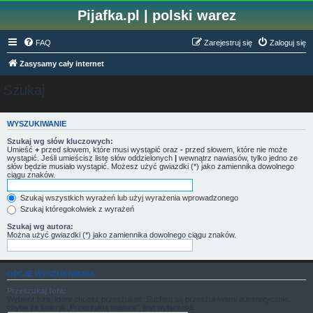
Pijafka.pl | polski warez
FAQ
Zarejestruj się
Zaloguj się
Zasysamy cały internet
Szukaj
WYSZUKIWANIE
Szukaj wg słów kluczowych:
Umieść
+
przed słowem, które musi wystąpić oraz
-
przed słowem, które nie może
wystąpić. Jeśli umieścisz listę słów oddzielonych
|
wewnątrz nawiasów, tylko jedno ze
słów będzie musiało wystąpić. Możesz użyć gwiazdki (*) jako zamiennika dowolnego
ciągu znaków.
Szukaj wszystkich wyrażeń lub użyj wyrażenia wprowadzonego
Szukaj któregokolwiek z wyrażeń
Szukaj wg autora:
Można użyć gwiazdki (*) jako zamiennika dowolnego ciągu znaków.
OPCJE WYSZUKIWANIA
Przeszukaj fora:
Wybierz fora, które chcesz przeszukać. Subfora są przeszukiwane automatycznie,
chyba że funkcja „Przeszukuj subfora”, jest wyłączona.