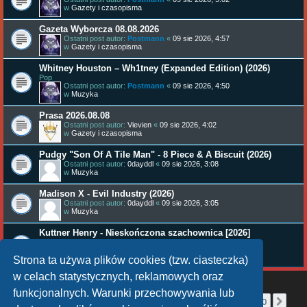
w
Gazety i czasopisma
Gazeta Wyborcza 08.08.2026
Ostatni post autor:
Postmann
«
09 sie 2026, 4:57
w
Gazety i czasopisma
Whitney Houston – Wh1tney (Expanded Edition) (2026)
Pop
Ostatni post autor:
Postmann
«
09 sie 2026, 4:50
w
Muzyka
Prasa 2026.08.08
Ostatni post autor:
Vievien
«
09 sie 2026, 4:02
w
Gazety i czasopisma
Pudgy "Son Of A Tile Man" - 8 Piece & A Biscuit (2026)
Ostatni post autor:
0dayddl
«
09 sie 2026, 3:08
w
Muzyka
Madison X - Evil Industry (2026)
Ostatni post autor:
0dayddl
«
09 sie 2026, 3:05
w
Muzyka
Kuttner Henry - Nieskończona szachownica [2026]
fantastyka, sf
Ostatni post autor:
pip9
«
09 sie 2026, 1:36
w
Ebook
Strona ta używa plików cookies (tzw. ciasteczka)
w celach statystycznych, reklamowych oraz
funkcjonalnych. Warunki przechowywania lub
Strona
1
z
40
1
2
3
4
5
40
Nas
Znaleziono więcej niż 1000 wyników
…