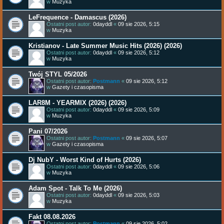
w
Muzyka
LeFrequence - Damascus (2026)
Ostatni post autor:
0dayddl
«
09 sie 2026, 5:15
w
Muzyka
Kristianov - Late Summer Music Hits (2026) (2026)
Ostatni post autor:
0dayddl
«
09 sie 2026, 5:12
w
Muzyka
Twój STYL 05/2026
Ostatni post autor:
Postmann
«
09 sie 2026, 5:12
w
Gazety i czasopisma
LAR8M - YEARMIX (2026) (2026)
Ostatni post autor:
0dayddl
«
09 sie 2026, 5:09
w
Muzyka
Pani 07/2026
Ostatni post autor:
Postmann
«
09 sie 2026, 5:07
w
Gazety i czasopisma
Dj NubY - Worst Kind of Hurts (2026)
Ostatni post autor:
0dayddl
«
09 sie 2026, 5:06
w
Muzyka
Adam Spot - Talk To Me (2026)
Ostatni post autor:
0dayddl
«
09 sie 2026, 5:03
w
Muzyka
Fakt 08.08.2026
Ostatni post autor:
Postmann
«
09 sie 2026, 5:02