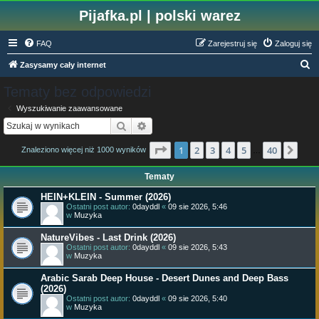
Pijafka.pl | polski warez
FAQ
Zarejestruj się
Zaloguj się
S
Zasysamy cały internet
z
Tematy bez odpowiedzi
u
Wyszukiwanie zaawansowane
k
Szukaj
Wyszukiwanie zaawansowane
a
Strona
1
z
40
1
2
3
4
5
40
Nas
Znaleziono więcej niż 1000 wyników
j
…
Tematy
HEIN+KLEIN - Summer (2026)
Ostatni post autor:
0dayddl
«
09 sie 2026, 5:46
w
Muzyka
NatureVibes - Last Drink (2026)
Ostatni post autor:
0dayddl
«
09 sie 2026, 5:43
w
Muzyka
Arabic Sarab Deep House - Desert Dunes and Deep Bass
(2026)
Ostatni post autor:
0dayddl
«
09 sie 2026, 5:40
w
Muzyka