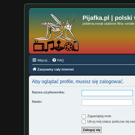
Pijafka.pl | polski
pobieraj swoje ulubione filmy serial
Więcej…
FAQ
Zasysamy cały internet
Aby oglądać profile, musisz się zalogować.
Nazwa użytkownika:
Hasło:
Nie pamiętam hasła
Zapamiętaj mnie
Ukryj mój status podczas tej ses