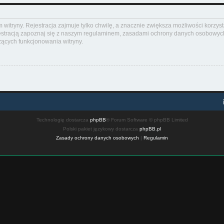
itryny. Rejestracja zajmuje tylko chwilę, a znacznie zwiększa możliwości korzyst
stracją zapoznaj się z naszym regulaminem, zasadami ochrony danych osobowych
ących funkcjonowania witryny.
Technologię dostarcza
phpBB
® Forum Software © phpBB Limited
Polski pakiet językowy dostarcza
phpBB.pl
Zasady ochrony danych osobowych
|
Regulamin