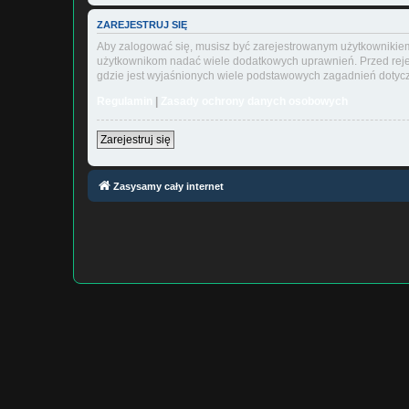
ZAREJESTRUJ SIĘ
Aby zalogować się, musisz być zarejestrowanym użytkownikiem w
użytkownikom nadać wiele dodatkowych uprawnień. Przed reje
gdzie jest wyjaśnionych wiele podstawowych zagadnień dotycz
Regulamin
|
Zasady ochrony danych osobowych
Zarejestruj się
Zasysamy cały internet