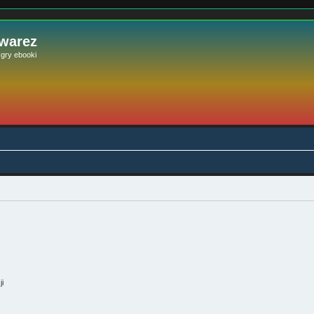
 warez
e gry ebooki
ji