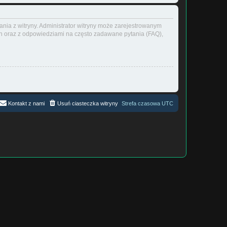
ania z witryny. Administrator witryny może zarejestrowanym
 oraz z odpowiedziami na często zadawane pytania (FAQ),
Kontakt z nami
Usuń ciasteczka witryny
Strefa czasowa
UTC