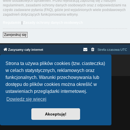
wiele dodatkowych uprawnień. Przed rejestracją zapoznaj się z naszym
regulaminem, zasadami ochrony danych osobowych oraz z odpowiedziami na
często zadawane pytania (FAQ), gdzie jest wyjaśnionych wiele podstawowych
zagadnień dotyczących funkcjonowania witryny.
Regulamin
|
Zasady ochrony danych osobowych
Zarejestruj się
Zasysamy cały internet
Strefa czasowa
UTC
Technologię dostarcza
phpBB
® Forum Software © phpBB Limited
Strona ta używa plików cookies (tzw. ciasteczka)
Polski pakiet językowy dostarcza
phpBB.pl
w celach statystycznych, reklamowych oraz
Zasady ochrony danych osobowych
|
Regulamin
funkcjonalnych. Warunki przechowywania lub
dostępu do plików cookies można określić w
ustawieniach przeglądarki internetowej.
Dowiedz się więcej
Akceptuję!