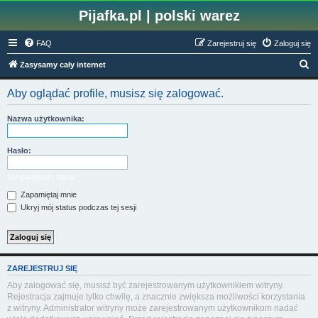
Pijafka.pl | polski warez
FAQ
Zarejestruj się
Zaloguj się
S
Zasysamy cały internet
z
Aby oglądać profile, musisz się zalogować.
u
k
Nazwa użytkownika:
a
j
Hasło:
Nie pamiętam hasła
Zapamiętaj mnie
Ukryj mój status podczas tej sesji
ZAREJESTRUJ SIĘ
Aby zalogować się, musisz być zarejestrowanym użytkownikiem witryny.
Rejestracja zajmuje tylko chwilę, a znacznie zwiększa możliwości korzystania
z witryny. Administrator witryny może zarejestrowanym użytkownikom nadać