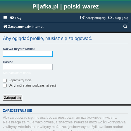
Pijafka.pl | polski warez
FAQ
Zarejestruj się
Zaloguj się
S
Zasysamy cały internet
z
Aby oglądać profile, musisz się zalogować.
u
k
Nazwa użytkownika:
a
j
Hasło:
Nie pamiętam hasła
Zapamiętaj mnie
Ukryj mój status podczas tej sesji
ZAREJESTRUJ SIĘ
Aby zalogować się, musisz być zarejestrowanym użytkownikiem witryny.
Rejestracja zajmuje tylko chwilę, a znacznie zwiększa możliwości korzystania
z witryny. Administrator witryny może zarejestrowanym użytkownikom nadać