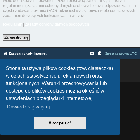
wiele dodatkowych uprawnień. Przed rejestracją zapoznaj się z naszym
regulaminem, zasadami ochrony danych osobowych oraz z odpowiedziami na
często zadawane pytania (FAQ), gdzie jest wyjaśnionych wiele podstawowych
zagadnień dotyczących funkcjonowania witryny.
Regulamin
|
Zasady ochrony danych osobowych
Zarejestruj się
Zasysamy cały internet
Strefa czasowa
UTC
Technologię dostarcza
phpBB
® Forum Software © phpBB Limited
Strona ta używa plików cookies (tzw. ciasteczka)
Polski pakiet językowy dostarcza
phpBB.pl
w celach statystycznych, reklamowych oraz
Zasady ochrony danych osobowych
|
Regulamin
funkcjonalnych. Warunki przechowywania lub
dostępu do plików cookies można określić w
ustawieniach przeglądarki internetowej.
Dowiedz się więcej
Akceptuję!