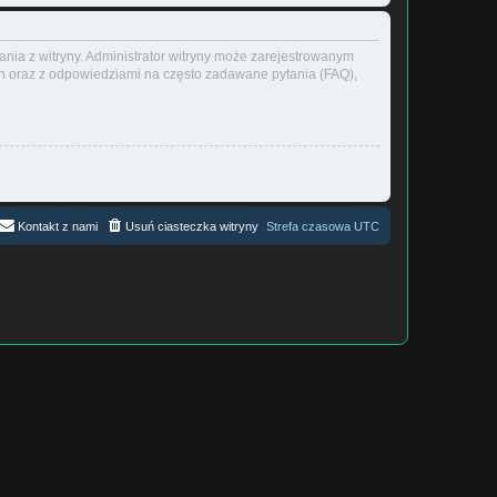
ania z witryny. Administrator witryny może zarejestrowanym
 oraz z odpowiedziami na często zadawane pytania (FAQ),
Kontakt z nami
Usuń ciasteczka witryny
Strefa czasowa
UTC