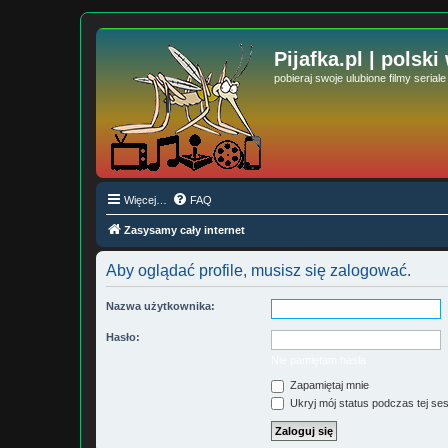
Pijafka.pl | polski
pobieraj swoje ulubione filmy serial
Więcej…
FAQ
Zasysamy cały internet
Aby oglądać profile, musisz się zalogować.
Nazwa użytkownika:
Hasło:
Nie pamiętam hasła
Zapamiętaj mnie
Ukryj mój status podczas tej ses