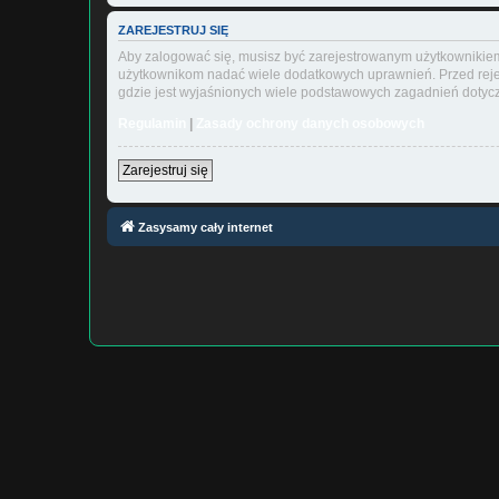
ZAREJESTRUJ SIĘ
Aby zalogować się, musisz być zarejestrowanym użytkownikiem w
użytkownikom nadać wiele dodatkowych uprawnień. Przed reje
gdzie jest wyjaśnionych wiele podstawowych zagadnień dotycz
Regulamin
|
Zasady ochrony danych osobowych
Zarejestruj się
Zasysamy cały internet