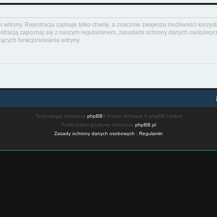
itryny. Rejestracja zajmuje tylko chwilę, a znacznie zwiększa możliwości korzyst
stracją zapoznaj się z naszym regulaminem, zasadami ochrony danych osobowych
ących funkcjonowania witryny.
Technologię dostarcza
phpBB
® Forum Software © phpBB Limited
Polski pakiet językowy dostarcza
phpBB.pl
Zasady ochrony danych osobowych
|
Regulamin