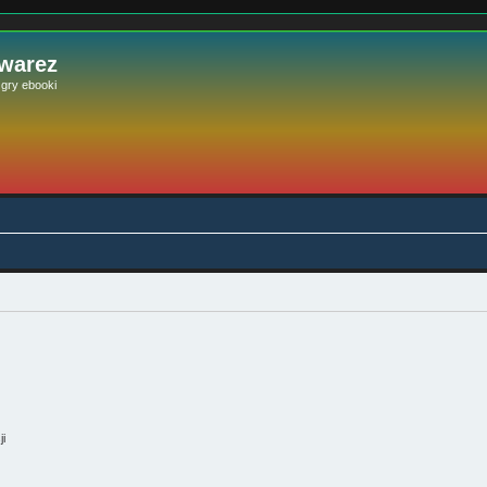
 warez
e gry ebooki
ji