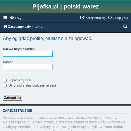
Pijafka.pl | polski warez
FAQ
Zarejestruj się
Zaloguj się
S
Zasysamy cały internet
z
Aby oglądać profile, musisz się zalogować.
u
k
Nazwa użytkownika:
a
j
Hasło:
Nie pamiętam hasła
Zapamiętaj mnie
Ukryj mój status podczas tej sesji
ZAREJESTRUJ SIĘ
Aby zalogować się, musisz być zarejestrowanym użytkownikiem witryny.
Rejestracja zajmuje tylko chwilę, a znacznie zwiększa możliwości korzystania
z witryny. Administrator witryny może zarejestrowanym użytkownikom nadać