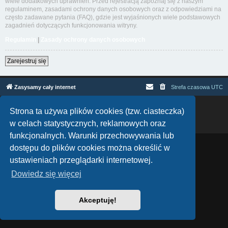
wiele dodatkowych uprawnień. Przed rejestracją zapoznaj się z naszym
regulaminem, zasadami ochrony danych osobowych oraz z odpowiedziami na
często zadawane pytania (FAQ), gdzie jest wyjaśnionych wiele podstawowych
zagadnień dotyczących funkcjonowania witryny.
Regulamin
|
Zasady ochrony danych osobowych
Zarejestruj się
Zasysamy cały internet
Strefa czasowa
UTC
Technologię dostarcza
phpBB
® Forum Software © phpBB Limited
Strona ta używa plików cookies (tzw. ciasteczka)
Polski pakiet językowy dostarcza
phpBB.pl
w celach statystycznych, reklamowych oraz
Zasady ochrony danych osobowych
|
Regulamin
funkcjonalnych. Warunki przechowywania lub
dostępu do plików cookies można określić w
ustawieniach przeglądarki internetowej.
Dowiedz się więcej
Akceptuję!