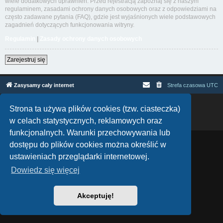
wiele dodatkowych uprawnień. Przed rejestracją zapoznaj się z naszym
regulaminem, zasadami ochrony danych osobowych oraz z odpowiedziami na
często zadawane pytania (FAQ), gdzie jest wyjaśnionych wiele podstawowych
zagadnień dotyczących funkcjonowania witryny.
Regulamin
|
Zasady ochrony danych osobowych
Zarejestruj się
Zasysamy cały internet
Strefa czasowa
UTC
Technologię dostarcza
phpBB
® Forum Software © phpBB Limited
Strona ta używa plików cookies (tzw. ciasteczka)
Polski pakiet językowy dostarcza
phpBB.pl
w celach statystycznych, reklamowych oraz
Zasady ochrony danych osobowych
|
Regulamin
funkcjonalnych. Warunki przechowywania lub
dostępu do plików cookies można określić w
ustawieniach przeglądarki internetowej.
Dowiedz się więcej
Akceptuję!