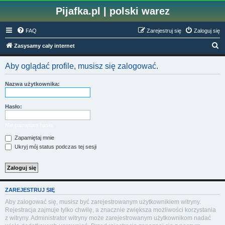
Pijafka.pl | polski warez
FAQ
Zarejestruj się
Zaloguj się
S
Zasysamy cały internet
z
Aby oglądać profile, musisz się zalogować.
u
k
Nazwa użytkownika:
a
j
Hasło:
Nie pamiętam hasła
Zapamiętaj mnie
Ukryj mój status podczas tej sesji
ZAREJESTRUJ SIĘ
Aby zalogować się, musisz być zarejestrowanym użytkownikiem witryny.
Rejestracja zajmuje tylko chwilę, a znacznie zwiększa możliwości korzystania
z witryny. Administrator witryny może zarejestrowanym użytkownikom nadać