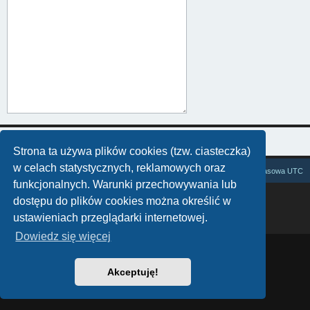
Strona ta używa plików cookies (tzw. ciasteczka)
w celach statystycznych, reklamowych oraz
Zasysamy cały internet
Strefa czasowa
UTC
funkcjonalnych. Warunki przechowywania lub
Technologię dostarcza
phpBB
® Forum Software © phpBB Limited
dostępu do plików cookies można określić w
Polski pakiet językowy dostarcza
phpBB.pl
ustawieniach przeglądarki internetowej.
Zasady ochrony danych osobowych
|
Regulamin
Dowiedz się więcej
Akceptuję!