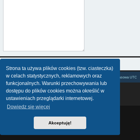
Strona ta używa plików cookies (tzw. ciasteczka)
w celach statystycznych, reklamowych oraz
Zasysamy cały internet
Strefa czasowa
UTC
funkcjonalnych. Warunki przechowywania lub
Technologię dostarcza
phpBB
® Forum Software © phpBB Limited
dostępu do plików cookies można określić w
Polski pakiet językowy dostarcza
phpBB.pl
ustawieniach przeglądarki internetowej.
Zasady ochrony danych osobowych
|
Regulamin
Dowiedz się więcej
Akceptuję!