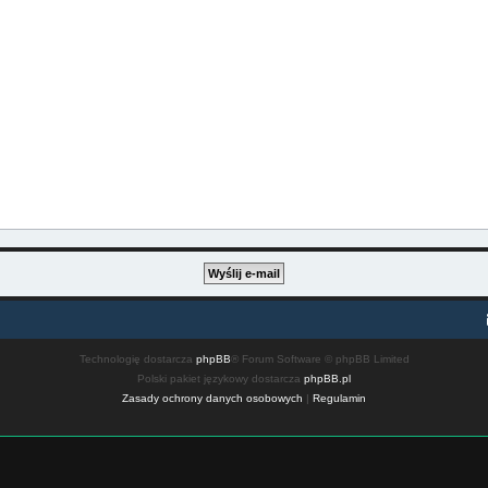
Technologię dostarcza
phpBB
® Forum Software © phpBB Limited
Polski pakiet językowy dostarcza
phpBB.pl
Zasady ochrony danych osobowych
|
Regulamin