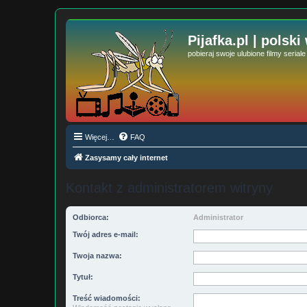
Pijafka.pl | polski
pobieraj swoje ulubione filmy serial
Więcej…
FAQ
Zasysamy cały internet
Kontakt z administratorem witryny
Odbiorca:
Administrator
Twój adres e-mail:
Twoja nazwa:
Tytuł:
Treść wiadomości: