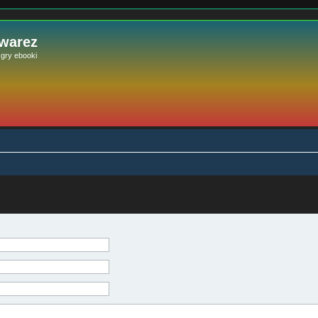
 warez
e gry ebooki