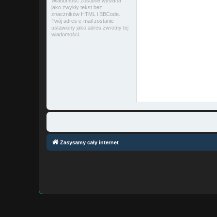
Wiadomość zostanie wysłana
jako zwykły tekst bez
znaczników HTML i BBCode.
Twój adres e-mail zostanie
ustawiony jako adres zwrotny tej
wiadomości.
Zasysamy cały internet