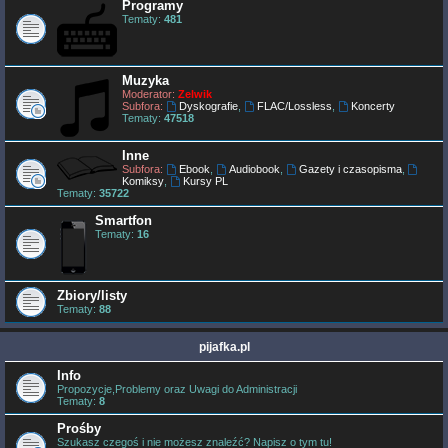
Programy
Tematy:
481
Muzyka
Moderator:
Zelwik
Subfora:
Dyskografie
,
FLAC/Lossless
,
Koncerty
Tematy:
47518
Inne
Subfora:
Ebook
,
Audiobook
,
Gazety i czasopisma
,
Komiksy
,
Kursy PL
Tematy:
35722
Smartfon
Tematy:
16
Zbiory/listy
Tematy:
88
pijafka.pl
Info
Propozycje,Problemy oraz Uwagi do Administracji
Tematy:
8
Prośby
Szukasz czegoś i nie możesz znaleźć? Napisz o tym tu!