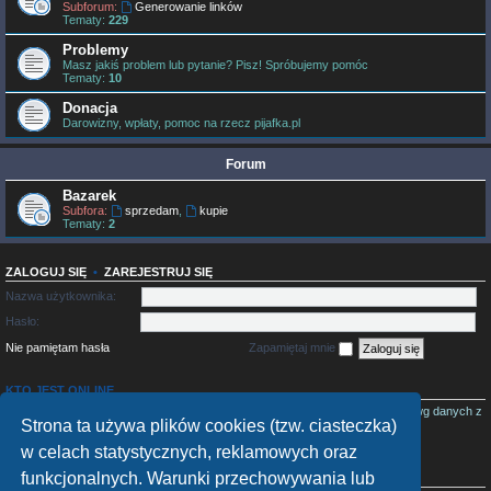
Subforum:
Generowanie linków
Tematy:
229
Problemy
Masz jakiś problem lub pytanie? Pisz! Spróbujemy pomóc
Tematy:
10
Donacja
Darowizny, wpłaty, pomoc na rzecz pijafka.pl
Forum
Bazarek
Subfora:
sprzedam
,
kupie
Tematy:
2
ZALOGUJ SIĘ
•
ZAREJESTRUJ SIĘ
Nazwa użytkownika:
Hasło:
Nie pamiętam hasła
Zapamiętaj mnie
KTO JEST ONLINE
Jest
415
użytkowników online :: 2 zarejestrowanych, 0 ukrytych i 413 gości (wg danych z
Strona ta używa plików cookies (tzw. ciasteczka)
ostatnich 5 minut)
Najwięcej użytkowników (
2054
) było online 07 sie 2026, 5:44
w celach statystycznych, reklamowych oraz
funkcjonalnych. Warunki przechowywania lub
STATYSTYKI