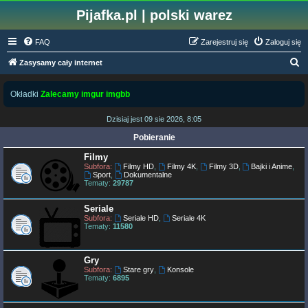
Pijafka.pl | polski warez
FAQ
Zarejestruj się
Zaloguj się
S
Zasysamy cały internet
z
Okładki
Zalecamy imgur imgbb
u
k
Dzisiaj jest 09 sie 2026, 8:05
a
Pobieranie
j
Filmy
Subfora:
Filmy HD
,
Filmy 4K
,
Filmy 3D
,
Bajki i Anime
,
Sport
,
Dokumentalne
Tematy:
29787
Seriale
Subfora:
Seriale HD
,
Seriale 4K
Tematy:
11580
Gry
Subfora:
Stare gry
,
Konsole
Tematy:
6895