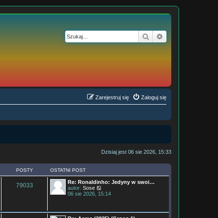
Szukaj
Wyszukiwanie z
Zarejestruj się
Zaloguj się
Dzisiaj jest 06 sie 2026, 15:33
POSTY
OSTATNI POST
Re: Ronaldinho: Jedyny w swoi…
79033
W
autor:
Sose
y
06 sie 2026, 15:14
ś
w
i
e