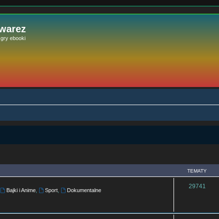
 warez
e gry ebooki
TEMATY
29741
,
Bajki i Anime
,
Sport
,
Dokumentalne