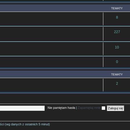
TEMATY
8
227
10
0
TEMATY
2
Nie pamiętam hasła
|
Zapamiętaj mnie
ści (wg danych z ostatnich 5 minut)