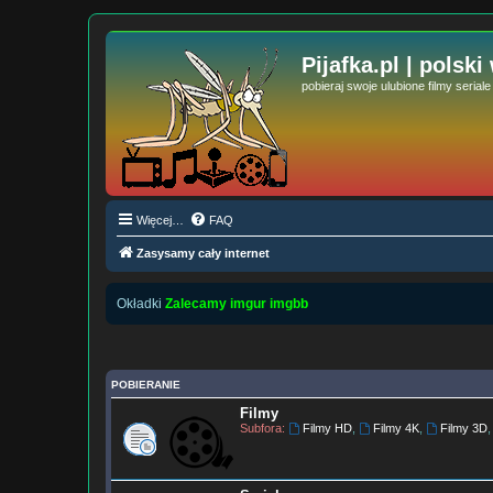
Pijafka.pl | polski
pobieraj swoje ulubione filmy serial
Więcej…
FAQ
Zasysamy cały internet
Okładki
Zalecamy imgur imgbb
POBIERANIE
Filmy
Subfora:
Filmy HD
,
Filmy 4K
,
Filmy 3D