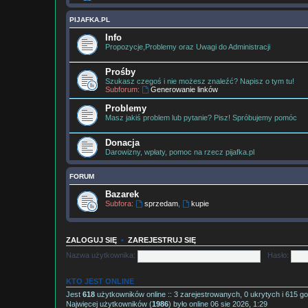
PIJAFKA.PL
Info
Propozycje,Problemy oraz Uwagi do Administracji
Prośby
Szukasz czegoś i nie możesz znaleźć? Napisz o tym tu!
Subforum:
Generowanie linków
Problemy
Masz jakiś problem lub pytanie? Pisz! Spróbujemy pomóc
Donacja
Darowizny, wpłaty, pomoc na rzecz pijafka.pl
FORUM
Bazarek
Subfora:
sprzedam
,
kupie
ZALOGUJ SIĘ
•
ZAREJESTRUJ SIĘ
Nazwa użytkownika:
Hasło:
KTO JEST ONLINE
Jest
618
użytkowników online :: 3 zarejestrowanych, 0 ukrytych i 615 go
Najwięcej użytkowników (
1986
) było online 06 sie 2026, 1:29