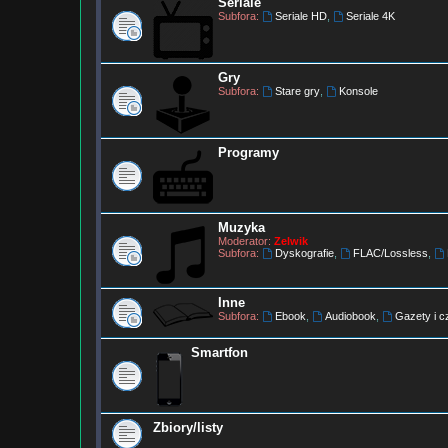
Seriale
Subfora:
Seriale HD
,
Seriale 4K
Gry
Subfora:
Stare gry
,
Konsole
Programy
Muzyka
Moderator:
Zelwik
Subfora:
Dyskografie
,
FLAC/Lossless
,
Inne
Subfora:
Ebook
,
Audiobook
,
Gazety i 
Smartfon
Zbiory/listy