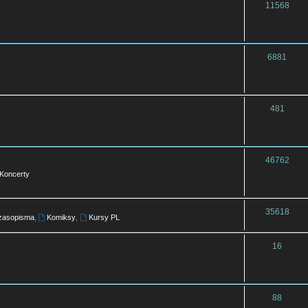
11568
6881
481
46762
Koncerty
35618
czasopisma
,
Komiksy
,
Kursy PL
16
88