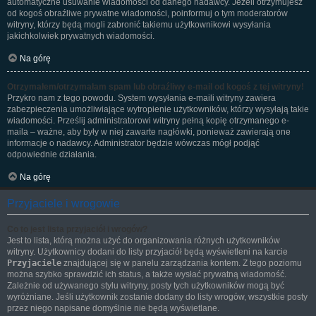
automatyczne usuwanie wiadomości od danego nadawcy. Jeżeli otrzymujesz
od kogoś obraźliwe prywatne wiadomości, poinformuj o tym moderatorów
witryny, którzy będą mogli zabronić takiemu użytkownikowi wysyłania
jakichkolwiek prywatnych wiadomości.
Na górę
Otrzymałem/otrzymałam spam lub obraźliwy e-mail od kogoś z tej witryny!
Przykro nam z tego powodu. System wysyłania e-maili witryny zawiera
zabezpieczenia umożliwiające wytropienie użytkowników, którzy wysyłają takie
wiadomości. Prześlij administratorowi witryny pełną kopię otrzymanego e-
maila – ważne, aby były w niej zawarte nagłówki, ponieważ zawierają one
informacje o nadawcy. Administrator będzie wówczas mógł podjąć
odpowiednie działania.
Na górę
Przyjaciele i wrogowie
Co to jest lista przyjaciół i wrogów?
Jest to lista, którą można użyć do organizowania różnych użytkowników
witryny. Użytkownicy dodani do listy przyjaciół będą wyświetleni na karcie
Przyjaciele
znajdującej się w panelu zarządzania kontem. Z tego poziomu
można szybko sprawdzić ich status, a także wysłać prywatną wiadomość.
Zależnie od używanego stylu witryny, posty tych użytkowników mogą być
wyróżniane. Jeśli użytkownik zostanie dodany do listy wrogów, wszystkie posty
przez niego napisane domyślnie nie będą wyświetlane.