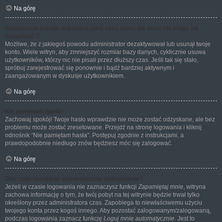
Na górę
Rejestracja została dokonana jakiś czas temu, ale teraz nie mogę się
zalogować?!
Możliwe, że z jakiegoś powodu administrator dezaktywował lub usunął twoje
konto. Wiele witryn, aby zmniejszyć rozmiar bazy danych, cyklicznie usuwa
użytkowników, którzy nic nie pisali przez dłuższy czas. Jeśli tak się stało,
spróbuj zarejestrować się ponownie i bądź bardziej aktywnym i
zaangażowanym w dyskusje użytkownikiem.
Na górę
Nie pamiętam hasła!
Zachowaj spokój! Twoje hasło wprawdzie nie może zostać odzyskane, ale bez
problemu może zostać zresetowane. Przejdź na stronę logowania i kliknij
odnośnik “Nie pamiętam hasła”. Postępuj zgodnie z instrukcjami, a
prawdopodobnie niedługo znów będziesz móc się zalogować.
Na górę
Dlaczego następuje automatyczne wylogowanie?
Jeżeli w czasie logowania nie zaznaczysz funkcji
Zapamiętaj mnie
, witryna
zachowa informację o tym, że twój pobyt na tej witrynie będzie trwał tylko
określony przez administratora czas. Zapobiega to niewłaściwemu użyciu
twojego konta przez kogoś innego. Aby pozostać zalogowanym/zalogowaną,
podczas logowania zaznacz funkcję
Loguj mnie automatycznie
. Jest to