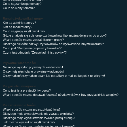
Co to są zamknięte tematy?
Co to są ikony tematu?
Rangi użytkownika i grupy
Kim są administratorzy?
Kim są moderatorzy?
Co to są grupy użytkowników?
Gdzie znajduje się spis grup użytkowników i jak można dołączyć do grupy?
W jaki sposób można zostać liderem grupy?
Dlaczego niektóre nazwy użytkowników są wyświetlane innymi kolorami?
Co to jest “Domyślna grupa użytkownika”?
Czym jest odnośnik “Zespół administracyjny”?
Prywatne wiadomości
Nie mogę wysyłać prywatnych wiadomości!
Otrzymuję niechciane prywatne wiadomości!
Otrzymałem/otrzymałam spam lub obraźliwy e-mail od kogoś z tej witryny!
Przyjaciele i wrogowie
Co to jest lista przyjaciół i wrogów?
W jaki sposób można dodawać/usuwać użytkowników z listy przyjaciół lub wrogów?
Przeszukiwanie forów
W jaki sposób można przeszukiwać fora?
Dlaczego moje wyszukiwanie nie zwraca wyników?
Dlaczego moje wyszukiwanie zwraca pustą stronę?!
Jak można wyszukać użytkowników?
W jaki sposób można znaleźć swoje posty i tematy?