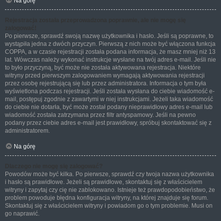
Na górę
Rejestracja została przeprowadzona poprawnie, ale nie mogę się
zalogować!
Po pierwsze, sprawdź swoją nazwę użytkownika i hasło. Jeśli są poprawne, to
wystąpiła jedna z dwóch przyczyn. Pierwszą z nich może być włączona funkcja
COPPA, a w czasie rejestracji została podana informacja, że masz mniej niż 13
lat. Wówczas należy wykonać instrukcje wysłane na twój adres e-mail. Jeśli nie
to było przyczyną, być może nie została aktywowana rejestracja. Niektóre
witryny przed pierwszym zalogowaniem wymagają aktywowania rejestracji
przez osobę rejestrującą się lub przez administratora. Informacja o tym była
wyświetlona podczas rejestracji. Jeśli została wysłana do ciebie wiadomość e-
mail, postępuj zgodnie z zawartymi w niej instrukcjami. Jeżeli taka wiadomość
do ciebie nie dotarła, być może został podany nieprawidłowy adres e-mail lub
wiadomość została zatrzymana przez filtr antyspamowy. Jeśli na pewno
podany przez ciebie adres e-mail jest prawidłowy, spróbuj skontaktować się z
administratorem.
Na górę
Dlaczego nie mogę się zalogować?
Powodów może być kilka. Po pierwsze, sprawdź czy twoja nazwa użytkownika
i hasło są prawidłowe. Jeżeli są prawidłowe, skontaktuj się z właścicielem
witryny i zapytaj czy cię nie zablokowano. Istnieje też prawdopodobieństwo, że
problem powoduje błędna konfiguracja witryny, na której znajduje się forum.
Skontaktuj się z właścicielem witryny i powiadom go o tym problemie. Musi on
go naprawić.