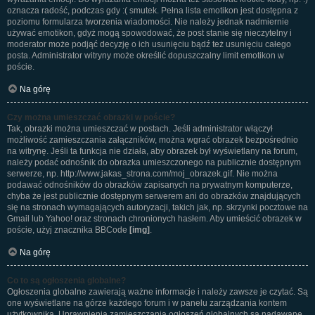
oznacza radość, podczas gdy :( smutek. Pełna lista emotikon jest dostępna z
poziomu formularza tworzenia wiadomości. Nie należy jednak nadmiernie
używać emotikon, gdyż mogą spowodować, że post stanie się nieczytelny i
moderator może podjąć decyzję o ich usunięciu bądź też usunięciu całego
posta. Administrator witryny może określić dopuszczalny limit emotikon w
poście.
Na górę
Czy można umieszczać obrazki w poście?
Tak, obrazki można umieszczać w postach. Jeśli administrator włączył
możliwość zamieszczania załączników, można wgrać obrazek bezpośrednio
na witrynę. Jeśli ta funkcja nie działa, aby obrazek był wyświetlany na forum,
należy podać odnośnik do obrazka umieszczonego na publicznie dostępnym
serwerze, np. http://www.jakas_strona.com/moj_obrazek.gif. Nie można
podawać odnośników do obrazków zapisanych na prywatnym komputerze,
chyba że jest publicznie dostępnym serwerem ani do obrazków znajdujących
się na stronach wymagających autoryzacji, takich jak, np. skrzynki pocztowe na
Gmail lub Yahoo! oraz stronach chronionych hasłem. Aby umieścić obrazek w
poście, użyj znacznika BBCode
[img]
.
Na górę
Co to są ogłoszenia globalne?
Ogłoszenia globalne zawierają ważne informacje i należy zawsze je czytać. Są
one wyświetlane na górze każdego forum i w panelu zarządzania kontem
użytkownika. Uprawnienia zamieszczania ogłoszeń globalnych są nadawane