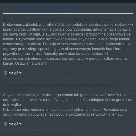
Obserwowanie tematów i zakładki
Jaka jest różnica między dodaniem zakładki a obserwowaniem?
Dodawanie zakładek w phpBB 3.0 działa podobnie, jak dodawanie zakładek w
przeglądarce. Użytkownik nie dostaje powiadomienia, gdy w temacie pojawia
się nowa treść. W phpBB 3.1 dodawanie zakładek przypomina obserwowanie
tematu. Użytkownik może być powiadamiany, gdy nastąpi aktualizacja tematu
oznaczonego zakładką. Funkcja obserwowania powiadamia użytkownika – w
wybrany przez niego sposób – gdy w obserwowanym temacie bądź forum
pojawiła się nowa treść. Sposoby powiadamiania dla zakładek i
obserwowanych elementów można konfigurować w panelu użytkownika na
karcie „Ustawienia witryny”.
Na górę
W jaki sposób można dodać zakładkę do wybranych tematów lub je
obserwować??
Aby dodać zakładkę do wybranego tematu lub go obserwować, należy kliknąć
odpowiedni odnośnik w menu “Narzędzia tematu” znajdujące się na górze i na
dole wątku.
Udzielenie odpowiedzi w temacie, gdy jest aktywna funkcja “Powiadamiaj o
opublikowaniu odpowiedzi” spowoduje włączenie obserwowania tematu.
Na górę