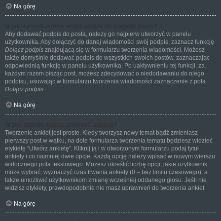
Na górę
W jaki sposób można dodać podpis do swojego posta?
Aby dodawać podpis do posta, należy go najpierw utworzyć w panelu
użytkownika. Aby dołączyć do danej wiadomości swój podpis, zaznacz funkcję
Dołącz podpis
znajdującą się w formularzu tworzenia wiadomości. Możesz
także domyślnie dodawać podpis do wszystkich swoich postów, zaznaczając
odpowiednią funkcję w panelu użytkownika. Po uaktywnieniu tej funkcji, za
każdym razem pisząc post, możesz zdecydować o niedodawaniu do niego
podpisu, usuwając w formularzu tworzenia wiadomości zaznaczenie z pola
Dołącz podpis
.
Na górę
W jaki sposób można utworzyć ankietę?
Tworzenie ankiet jest proste. Kiedy tworzysz nowy temat bądź zmieniasz
pierwszy post w wątku, na dole formularza tworzenia tematu będziesz widzieć
etykietę “Utwórz ankietę”. Kliknij ją i w otworzonym formularzu podaj tytuł
ankiety i co najmniej dwie opcje. Każdą opcję należy wpisać w nowym wierszu
widocznego pola tekstowego. Możesz określić liczbę opcji, jakie użytkownik
może wybrać, wyznaczyć czas trwania ankiety (0 – bez limitu czasowego), a
także umożliwić użytkownikom zmianę wcześniej oddanego głosu. Jeśli nie
widzisz etykiety, prawdopodobnie nie masz uprawnień do tworzenia ankiet.
Na górę