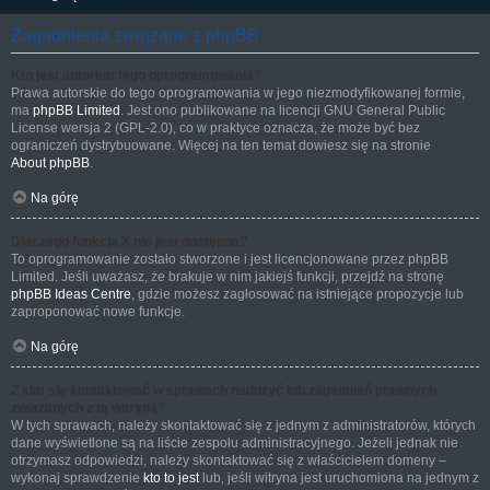
Zagadnienia związane z phpBB
Kto jest autorem tego oprogramowania?
Prawa autorskie do tego oprogramowania w jego niezmodyfikowanej formie,
ma
phpBB Limited
. Jest ono publikowane na licencji GNU General Public
License wersja 2 (GPL-2.0), co w praktyce oznacza, że może być bez
ograniczeń dystrybuowane. Więcej na ten temat dowiesz się na stronie
About phpBB
.
Na górę
Dlaczego funkcja X nie jest dostępna?
To oprogramowanie zostało stworzone i jest licencjonowane przez phpBB
Limited. Jeśli uważasz, że brakuje w nim jakiejś funkcji, przejdź na stronę
phpBB Ideas Centre
, gdzie możesz zagłosować na istniejące propozycje lub
zaproponować nowe funkcje.
Na górę
Z kim się kontaktować w sprawach nadużyć lub zagadnień prawnych
związanych z tą witryną?
W tych sprawach, należy skontaktować się z jednym z administratorów, których
dane wyświetlone są na liście zespołu administracyjnego. Jeżeli jednak nie
otrzymasz odpowiedzi, należy skontaktować się z właścicielem domeny –
wykonaj sprawdzenie
kto to jest
lub, jeśli witryna jest uruchomiona na jednym z