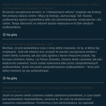
W jaki sposób można zapobiec wyświetlaniu nazwy użytkownika na liście
użytkowników przeglądających forum?
W panelu zarządzania kontem, w “Ustawieniach witryny” znajduje się funkcja
Nie pokazuj statusu online
. Włącz tę funkcję, zaznaczając
Tak
. Nazwa
użytkownika będzie wyświetlana tylko dla administratorów, moderatorów i dla
ciebie. Twoja obecność na witrynie będzie wykazana w liczbie ukrytych
użytkowników.
Na górę
Jest wyświetlany nieprawidłowy czas!
Możliwe, że jest wyświetlany czas z innej strefy czasowej, niż ta, w której się
znajdujesz. Jeśli tak właśnie jest, przejdź do panelu zarządzania kontem i
zmień strefę czasową, tak aby była zgodna z twoim miejscem pobytu. Np.
Europa centralna, Afryka, czy Nowa Zelandia. Zmiana strefy czasowej, tak jak i
większości ustawień, może zostać wykonana tylko przez zarejestrowanych
użytkowników. Jeżeli nie jesteś zarejestrowanym użytkownikiem – teraz jest
dobry moment, by się zarejestrować.
Na górę
Została wykonana zmiana strefy czasowej, a nadal jest wyświetlany
nieprawidłowy czas!
Jeżeli na pewno strefa czasowa została ustawiona prawidłowo, a czas nadal
jest wyświetlany nieprawidłowo, oznacza to, że czas na serwerze jest
ustawiony nieprawidłowo. Poinformuj o tym administratora, by naprawił