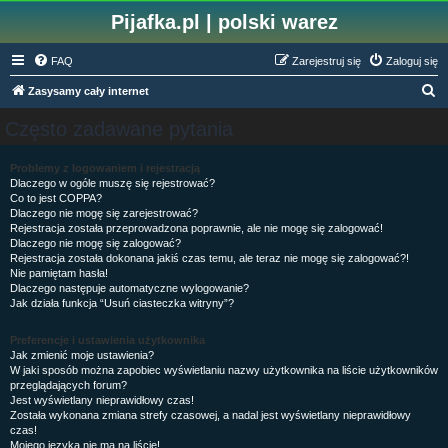
Pijafka.pl | polski warez
FAQ
Zarejestruj się
Zaloguj się
S
Zasysamy cały internet
z
Często zadawane pytania
u
k
Problemy z logowaniem i rejestracją
Dlaczego w ogóle muszę się rejestrować?
a
Co to jest COPPA?
j
Dlaczego nie mogę się zarejestrować?
Rejestracja została przeprowadzona poprawnie, ale nie mogę się zalogować!
Dlaczego nie mogę się zalogować?
Rejestracja została dokonana jakiś czas temu, ale teraz nie mogę się zalogować?!
Nie pamiętam hasła!
Dlaczego następuje automatyczne wylogowanie?
Jak działa funkcja “Usuń ciasteczka witryny”?
Preferencje i ustawienia użytkownika
Jak zmienić moje ustawienia?
W jaki sposób można zapobiec wyświetlaniu nazwy użytkownika na liście użytkowników
przeglądających forum?
Jest wyświetlany nieprawidłowy czas!
Została wykonana zmiana strefy czasowej, a nadal jest wyświetlany nieprawidłowy
czas!
Mojego języka nie ma na liście!