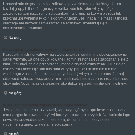
Uprawnienia dotyczące załączników są przydzielane dla każdego forum, dla
każdej grupy i dla każdego użytkownika. Administrator witryny mógł nie
zezwolić na zamieszczanie załączników na forum, na którym piszesz lub
przyznał uprawnienia tylko niektórym grupom. Jeśli nadal nie masz jasności,
dlaczego nie możesz zamieszczać załączników, skontaktuj się z
administratorem witryny.
Na górę
Dlaczego otrzymałem/otrzymałam ostrzeżenie?
Każdy administrator witryny ma swoje zasady i regulaminy obowiązujące na
danej witrynie. Są one opublikowane i administrator zaleca zapoznanie się z
nimi. Jeśli ktoś ich nie przestrzegał, może otrzymać ostrzeżenie. O udzieleniu
ostrzeżenia decyduje administrator witryny. phpBB Limited nie ma nic
wspólnego z ostrzeżeniami udzielanymi na tej witrynie i nie ponosi żadnej
odpowiedzialności związanej z nimi. Jeśli nadal nie masz jasności, dlaczego
otrzymałeś/otrzymałaś ostrzeżenie, skontaktuj się z administratorem witryny.
Na górę
W jaki sposób można zgłosić posty moderatorowi?
Jeśli administrator na to zezwolił, w prawym górnym rogu treści posta, który
chcesz zgłosić, powinien być widoczny odpowiedni przycisk. Naciśnięcie tego
przycisku spowoduje przeniesienie cię do formularza, który po jego
wypełnieniu umożliwi wysłanie zgłoszenia.
Na górę