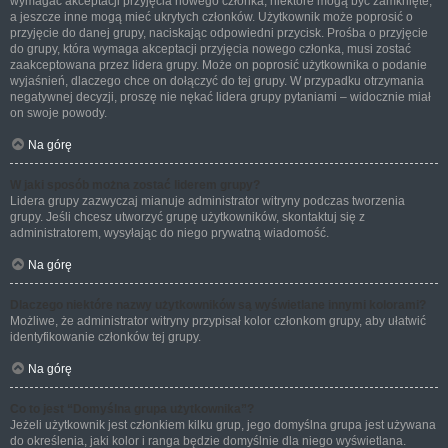
wymagać akceptacji przyjęcia nowego członka, niektóre mogą być zamknięte,
a jeszcze inne mogą mieć ukrytych członków. Użytkownik może poprosić o
przyjęcie do danej grupy, naciskając odpowiedni przycisk. Prośba o przyjęcie
do grupy, która wymaga akceptacji przyjęcia nowego członka, musi zostać
zaakceptowana przez lidera grupy. Może on poprosić użytkownika o podanie
wyjaśnień, dlaczego chce on dołączyć do tej grupy. W przypadku otrzymania
negatywnej decyzji, proszę nie nękać lidera grupy pytaniami – widocznie miał
on swoje powody.
Na górę
W jaki sposób można zostać liderem grupy?
Lidera grupy zazwyczaj mianuje administrator witryny podczas tworzenia
grupy. Jeśli chcesz utworzyć grupę użytkowników, skontaktuj się z
administratorem, wysyłając do niego prywatną wiadomość.
Na górę
Dlaczego niektóre nazwy użytkowników są wyświetlane innymi kolorami?
Możliwe, że administrator witryny przypisał kolor członkom grupy, aby ułatwić
identyfikowanie członków tej grupy.
Na górę
Co to jest “Domyślna grupa użytkownika”?
Jeżeli użytkownik jest członkiem kilku grup, jego domyślna grupa jest używana
do określenia, jaki kolor i ranga będzie domyślnie dla niego wyświetlana.