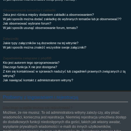
Obserwowanie tematów i zakładki
Jaka jest różnica między dodaniem zakładki a obserwowaniem?
W jaki sposób można dodać zakładkę do wybranych tematów lub je obserwować??
Jak obserwować wybrane forum?
W jaki sposób usunąć obserwowanie forum, tematu?
Załączniki
Jakie typy załączników są dozwolone na tej witrynie?
W jaki sposób można znaleźć wszystkie swoje załączniki?
Zagadnienia związane z phpBB
Kto jest autorem tego oprogramowania?
Dlaczego funkcja X nie jest dostępna?
Z kim się kontaktować w sprawach nadużyć lub zagadnień prawnych związanych z tą
witryną?
Jak nawiązać kontakt z administratorem witryny?
Problemy z logowaniem i rejestracją
Dlaczego w ogóle muszę się rejestrować?
Możliwe, że nie musisz. To od administratora witryny zależy czy, aby pisać
wiadomości, konieczna jest rejestracja. Niemniej rejestracja umożliwia dostęp
do dodatkowych funkcji niedostępnych dla gości, takich jak własny awatar,
wysyłanie prywatnych wiadomości i e-maili do innych użytkowników,