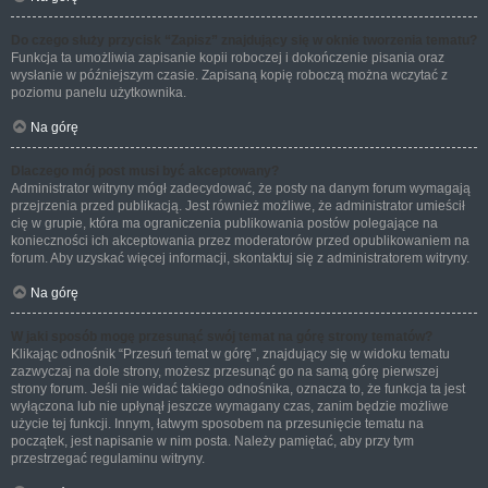
Do czego służy przycisk “Zapisz” znajdujący się w oknie tworzenia tematu?
Funkcja ta umożliwia zapisanie kopii roboczej i dokończenie pisania oraz
wysłanie w późniejszym czasie. Zapisaną kopię roboczą można wczytać z
poziomu panelu użytkownika.
Na górę
Dlaczego mój post musi być akceptowany?
Administrator witryny mógł zadecydować, że posty na danym forum wymagają
przejrzenia przed publikacją. Jest również możliwe, że administrator umieścił
cię w grupie, która ma ograniczenia publikowania postów polegające na
konieczności ich akceptowania przez moderatorów przed opublikowaniem na
forum. Aby uzyskać więcej informacji, skontaktuj się z administratorem witryny.
Na górę
W jaki sposób mogę przesunąć swój temat na górę strony tematów?
Klikając odnośnik “Przesuń temat w górę”, znajdujący się w widoku tematu
zazwyczaj na dole strony, możesz przesunąć go na samą górę pierwszej
strony forum. Jeśli nie widać takiego odnośnika, oznacza to, że funkcja ta jest
wyłączona lub nie upłynął jeszcze wymagany czas, zanim będzie możliwe
użycie tej funkcji. Innym, łatwym sposobem na przesunięcie tematu na
początek, jest napisanie w nim posta. Należy pamiętać, aby przy tym
przestrzegać regulaminu witryny.