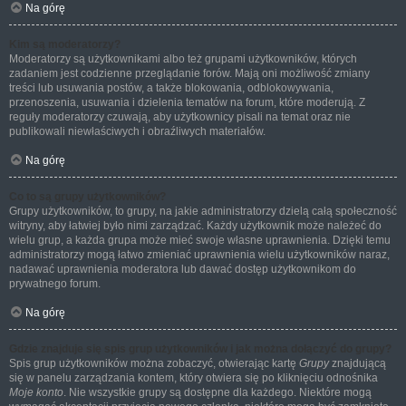
Na górę
Kim są moderatorzy?
Moderatorzy są użytkownikami albo też grupami użytkowników, których
zadaniem jest codzienne przeglądanie forów. Mają oni możliwość zmiany
treści lub usuwania postów, a także blokowania, odblokowywania,
przenoszenia, usuwania i dzielenia tematów na forum, które moderują. Z
reguły moderatorzy czuwają, aby użytkownicy pisali na temat oraz nie
publikowali niewłaściwych i obraźliwych materiałów.
Na górę
Co to są grupy użytkowników?
Grupy użytkowników, to grupy, na jakie administratorzy dzielą całą społeczność
witryny, aby łatwiej było nimi zarządzać. Każdy użytkownik może należeć do
wielu grup, a każda grupa może mieć swoje własne uprawnienia. Dzięki temu
administratorzy mogą łatwo zmieniać uprawnienia wielu użytkowników naraz,
nadawać uprawnienia moderatora lub dawać dostęp użytkownikom do
prywatnego forum.
Na górę
Gdzie znajduje się spis grup użytkowników i jak można dołączyć do grupy?
Spis grup użytkowników można zobaczyć, otwierając kartę
Grupy
znajdującą
się w panelu zarządzania kontem, który otwiera się po kliknięciu odnośnika
Moje konto
. Nie wszystkie grupy są dostępne dla każdego. Niektóre mogą