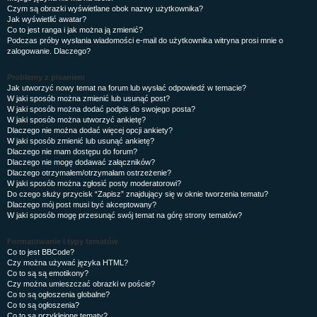
Czym są obrazki wyświetlane obok nazwy użytkownika?
Jak wyświetlić awatar?
Co to jest ranga i jak można ją zmienić?
Podczas próby wysłania wiadomości e-mail do użytkownika witryna prosi mnie o
zalogowanie. Dlaczego?
Problemy z pisaniem
Jak utworzyć nowy temat na forum lub wysłać odpowiedź w temacie?
W jaki sposób można zmienić lub usunąć post?
W jaki sposób można dodać podpis do swojego posta?
W jaki sposób można utworzyć ankietę?
Dlaczego nie można dodać więcej opcji ankiety?
W jaki sposób zmienić lub usunąć ankietę?
Dlaczego nie mam dostępu do forum?
Dlaczego nie mogę dodawać załączników?
Dlaczego otrzymałem/otrzymałam ostrzeżenie?
W jaki sposób można zgłosić posty moderatorowi?
Do czego służy przycisk “Zapisz” znajdujący się w oknie tworzenia tematu?
Dlaczego mój post musi być akceptowany?
W jaki sposób mogę przesunąć swój temat na górę strony tematów?
Formatowanie i typy tematów
Co to jest BBCode?
Czy można używać języka HTML?
Co to są są emotikony?
Czy można umieszczać obrazki w poście?
Co to są ogłoszenia globalne?
Co to są ogłoszenia?
Co to są przyklejone tematy?