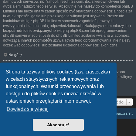
darmowych serwisów, np. Yahoo!, free.fr, f2s.com, itp., z kierownictwem lub
wydziałem nadużyć tego serwisu. Absolutnie
nie należy
do kompetencji phpBB
Limited i nie może ona w żaden sposób być obarczana odpowiedzialnością za
to w jaki sposób, gdzie lub przez kogo ta witryna jest używana. Proszę nie
kontaktować się z phpBB Limited w sprawach zagadnień prawnych
(wstrzymania i zaniechania, odpowiedzialności, szkalujących komentarzy itp.)
bezpośrednio nie związanych
z witryną phpBB.com lub oprogramowaniem
phpBB samym w sobie. Jeśli do phpBB Limited zostanie wysłana wiadomość
dotycząca
innych podmiotów
używających tego oprogramowania, nie należy
oczekiwać odpowiedzi, lub zostanie udzielona odpowiedź lakoniczna.
Na górę
Jak nawiązać kontakt z administratorem witryny?
Strona ta używa plików cookies (tzw. ciasteczka)
Wszyscy użytkownicy witryny mogą używać – jeśli funkcja ta jest włączona
przez administratora witryny – formularza „Kontakt z nami”. Członkowie witryny
w celach statystycznych, reklamowych oraz
mogą także używać odnośnika „Zespół administracyjny”.
funkcjonalnych. Warunki przechowywania lub
Na górę
dostępu do plików cookies można określić w
ustawieniach przeglądarki internetowej.
Przejdź do
Dowiedz się więcej
Zasysamy cały internet
Strefa czasowa
UTC
Akceptuję!
Technologię dostarcza
phpBB
® Forum Software © phpBB Limited
Polski pakiet językowy dostarcza
phpBB.pl
Zasady ochrony danych osobowych
|
Regulamin