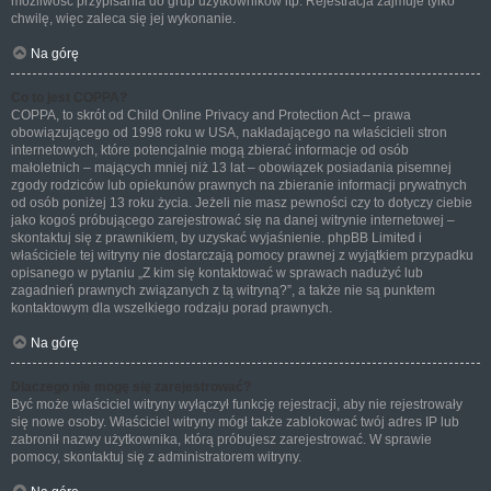
możliwość przypisania do grup użytkowników itp. Rejestracja zajmuje tylko
chwilę, więc zaleca się jej wykonanie.
Na górę
Co to jest COPPA?
COPPA, to skrót od Child Online Privacy and Protection Act – prawa
obowiązującego od 1998 roku w USA, nakładającego na właścicieli stron
internetowych, które potencjalnie mogą zbierać informacje od osób
małoletnich – mających mniej niż 13 lat – obowiązek posiadania pisemnej
zgody rodziców lub opiekunów prawnych na zbieranie informacji prywatnych
od osób poniżej 13 roku życia. Jeżeli nie masz pewności czy to dotyczy ciebie
jako kogoś próbującego zarejestrować się na danej witrynie internetowej –
skontaktuj się z prawnikiem, by uzyskać wyjaśnienie. phpBB Limited i
właściciele tej witryny nie dostarczają pomocy prawnej z wyjątkiem przypadku
opisanego w pytaniu „Z kim się kontaktować w sprawach nadużyć lub
zagadnień prawnych związanych z tą witryną?”, a także nie są punktem
kontaktowym dla wszelkiego rodzaju porad prawnych.
Na górę
Dlaczego nie mogę się zarejestrować?
Być może właściciel witryny wyłączył funkcję rejestracji, aby nie rejestrowały
się nowe osoby. Właściciel witryny mógł także zablokować twój adres IP lub
zabronił nazwy użytkownika, którą próbujesz zarejestrować. W sprawie
pomocy, skontaktuj się z administratorem witryny.