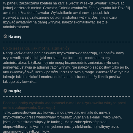
W panelu zarządzania kontem na karcie „Profil” w sekcji „Awatar”, używając
jednej z czterech metod: Gravatar, Galeria awatarów, Zdalny awatar lub Prześlij
awatar, można dodać awatar. Wyświetlanie awatarów i sposób ich
wyświetlania są uzależnione od administratora witryny. Jeśli nie można
używać awatarów na danej witrynie, należy skontaktować się z jej
administratorem.
Na górę
Co to jest ranga i jak można ją zmienić?
Rangi wyświetlane pod nazwami użytkowników oznaczają, ile postów dany
użytkownik napisał lub jaki ma status na forum, np. moderatora czy
administratora. Użytkownicy nie mogą bezpośrednio zmieniać stylu rang,
ponieważ ustawia je administrator witryny. Nie należy pisać postów tylko po to,
aby zwiększyć swój licznik postów i przez to swoją rangę. Większość witryn nie
toleruje takich działań i moderator lub administrator obniży licznik postów
takiego użytkownika.
Na górę
Podczas próby wysłania wiadomości e-mail do użytkownika witryna prosi
mnie o zalogowanie. Dlaczego?
Tylko zarejestrowani użytkownicy mogą wysyłać e-maile do innych
użytkowników przez wbudowany formularz wysyłania e-maili i tylko wtedy,
jeżeli administrator włączył tę funkcję. Ma to zabezpieczać przed
nieprawidłowym używaniem systemu poczty elektronicznej witryny przez
anonimowych użytkowników.