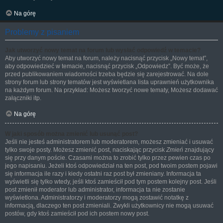
Na górę
Problemy z pisaniem
Jak utworzyć nowy temat na forum lub wysłać odpowiedź w temacie?
Aby utworzyć nowy temat na forum, należy nacisnąć przycisk „Nowy temat”,
aby odpowiedzieć w temacie, nacisnąć przycisk „Odpowiedz”. Być może, że
przed publikowaniem wiadomości trzeba będzie się zarejestrować. Na dole
strony forum lub strony tematów jest wyświetlana lista uprawnień użytkownika
na każdym forum. Na przykład: Możesz tworzyć nowe tematy, Możesz dodawać
załączniki itp.
Na górę
W jaki sposób można zmienić lub usunąć post?
Jeśli nie jesteś administratorem lub moderatorem, możesz zmieniać i usuwać
tylko swoje posty. Możesz zmienić post, naciskając przycisk
Zmień
znajdujący
się przy danym poście. Czasami można to zrobić tylko przez pewien czas po
jego napisaniu. Jeżeli ktoś odpowiedział na ten post, pod twoim postem pojawi
się informacja ile razy i kiedy ostatni raz post był zmieniany. Informacja ta
wyświetli się tylko wtedy, jeśli ktoś zamieścił pod tym postem kolejny post. Jeśli
post zmienił moderator lub administrator, informacja ta nie zostanie
wyświetlona. Administratorzy i moderatorzy mogą zostawić notatkę z
informacją, dlaczego ten post zmieniali. Zwykli użytkownicy nie mogą usuwać
postów, gdy ktoś zamieścił pod ich postem nowy post.