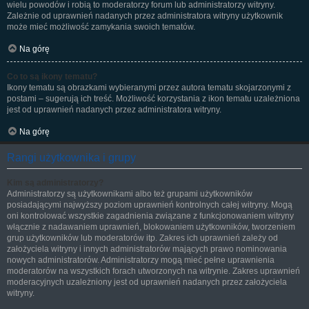
wielu powodów i robią to moderatorzy forum lub administratorzy witryny.
Zależnie od uprawnień nadanych przez administratora witryny użytkownik
może mieć możliwość zamykania swoich tematów.
Na górę
Co to są ikony tematu?
Ikony tematu są obrazkami wybieranymi przez autora tematu skojarzonymi z
postami – sugerują ich treść. Możliwość korzystania z ikon tematu uzależniona
jest od uprawnień nadanych przez administratora witryny.
Na górę
Rangi użytkownika i grupy
Kim są administratorzy?
Administratorzy są użytkownikami albo też grupami użytkowników
posiadającymi najwyższy poziom uprawnień kontrolnych całej witryny. Mogą
oni kontrolować wszystkie zagadnienia związane z funkcjonowaniem witryny
włącznie z nadawaniem uprawnień, blokowaniem użytkowników, tworzeniem
grup użytkowników lub moderatorów itp. Zakres ich uprawnień zależy od
założyciela witryny i innych administratorów mających prawo nominowania
nowych administratorów. Administratorzy mogą mieć pełne uprawnienia
moderatorów na wszystkich forach utworzonych na witrynie. Zakres uprawnień
moderacyjnych uzależniony jest od uprawnień nadanych przez założyciela
witryny.