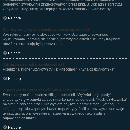
podobnych zwrotów nie zindeksowanych przez phpBB. Dokładnie sprecyzuj
zapytanie – użyj funkcji dostępnych w wyszukiwaniu zaawansowanym.
Na górę
Dlaczego moje wyszukiwanie zwraca pustą stronę?!
Wyszukiwanie zwróciło zbyt dużo wyników. Użyj zaawansowanego
wyszukiwania i postaraj się bardziej precyzyjnie określić szukany fragment
oraz fora, które mają być przeszukane.
Na górę
Jak można wyszukać użytkowników?
Przejdź na stronę “Użytkownicy” i kliknij odnośnik “Znajdź użytkownika”.
Na górę
W jaki sposób można znaleźć swoje posty i tematy?
Swoje posty można znaleźć, klikając odnośnik “Wyświetl moje posty”
znajdujący się w panelu zarządzania kontem lub odnośnik “Posty użytkownika”
na stronie swojego profilu lub wybierając „Twoje posty” z menu „Więcej…”
znajdującego się w górnym lewym rogu witryny. Jeśli chcesz wyszukać swoje
tematy, użyj strony wyszukiwania zaawansowanego i skorzystaj z
odpowiednich funkcji.
Na górę