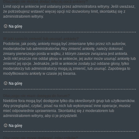
Dlaczego nie można dodać więcej opcji ankiety?
Limit opcji w ankiecie jest ustalany przez administratora witryny. Jeśli uważasz,
że potrzebujesz wstawić więcej opcji niż dozwolony limit, skontaktuj się z
administratorem witryny.
Na górę
W jaki sposób zmienić lub usunąć ankietę?
Podobnie, jak posty, ankiety mogą być zmieniane tylko przez ich autorów,
moderatorów lub administratorów. Aby zmienić ankietę, należy dokonać
zmiany pierwszego posta w wątku, z którym zawsze związana jest ankieta.
Jeśli nikt jeszcze nie oddał głosu w ankiecie, jej autor może usunąć ankietę lub
zmienić jej opcje. Jednakże, jeśli w ankiecie zostały już oddane głosy, tylko
moderatorzy lub administratorzy mogą ją zmienić, lub usunąć. Zapobiega to
modyfikowaniu ankiety w czasie jej trwania.
Na górę
Dlaczego nie mam dostępu do forum?
Niektóre fora mogą być dostępne tylko dla określonych grup lub użytkowników.
Aby przeglądać, czytać, pisać na nich lub wykonywać inne operacje, musisz
mieć odpowiednie uprawnienia. Skontaktuj się z moderatorem lub
administratorem witryny, aby ci je przydzielił.
Na górę
Dlaczego nie mogę dodawać załączników?