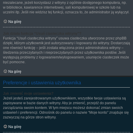
niezalecane, jeżeli korzystasz z witryny z ogólnie dostępnego komputera, np.
w bibliotece, kawiarence internetowej, sali komputerowej w szkole lub na
uczelni itp. Jeśli nie widzisz tej funkcji, oznacza to, że administrator ją wyłączył.
Na górę
Jak działa funkcja “Usuń ciasteczka witryny”?
Funkcja “Usuń ciasteczka witryny” usuwa ciasteczka utworzone przez phpBB
dzięki, którym użytkownik jest autoryzowany i logowany do witryny. Dostarczają
one również funkcję – jeśli została włączona przez administratora witryny –
śledzenia przeczytanych i nieprzeczytanych przez użytkownika postów. Jeśli
występują problemy z logowaniem/wylogowaniem, usunięcie ciasteczek może
być pomocne.
Na górę
Preferencje i ustawienia użytkownika
Jak zmienić moje ustawienia?
Jeżeli jesteś zarejestrowanym użytkownikiem, wszystkie twoje ustawienia są
zapisywane w bazie danych witryny. Aby je zmienić, przejdź do panelu
zarządzania swoim kontem. W tym miejscu możesz dokonać zmian swoich
ustawień i preferencji. Odnośnik do panelu o nazwie “Moje konto” znajduje się
zazwyczaj na górze stron witryny.
Na górę