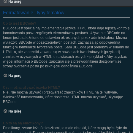
Na górę
Formatowanie i typy tematów
Co to jest BBCode?
BBCode jest specjalną implementacją języka HTML, która daje lepszą kontrolę
formatowania poszczególnych elementów w postach. Używanie BBCode na
forum jest uzależnione od ustawień określanych przez administratora. Można
wyłączyć BBCode w poszczególnych postach, zaznaczając odpowiednią
funkcję w formularzu tworzenia posta. Sam BBCode jest podobny w składni do
HTML-a, ale znaczniki zawarte są w nawiasach kwadratowych [przykład]
zamiast w używanych w HTML-u nawiasach ostrych <przykład>. Aby uzyskać
więcej informacji o BBCode, zapoznaj się z przewodnikiem dostępnym ze
strony tworzenia posta po kliknięciu odnośnika
BBCode
.
Na górę
Czy można używać języka HTML?
Nie. Nie można używać i przetwarzać znaczników HTML na tej witrynie.
Większość formatowania, które dostarcza HTML można uzyskać, używając
BBCode.
Na górę
Co to są są emotikony?
Emotikony, zwane też uśmieszkami, to małe obrazki, które mogą być użyte do
wyrażania emocji. Do wyrażania emocji można też stosować krótkie kody, np. :)