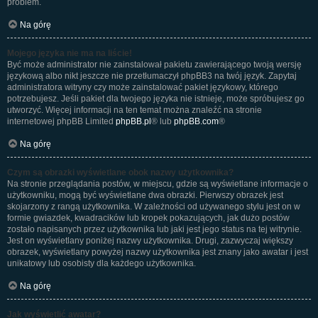
problem.
Na górę
Mojego języka nie ma na liście!
Być może administrator nie zainstalował pakietu zawierającego twoją wersję
językową albo nikt jeszcze nie przetłumaczył phpBB3 na twój język. Zapytaj
administratora witryny czy może zainstalować pakiet językowy, którego
potrzebujesz. Jeśli pakiet dla twojego języka nie istnieje, może spróbujesz go
utworzyć. Więcej informacji na ten temat można znaleźć na stronie
internetowej phpBB Limited
phpBB.pl
® lub
phpBB.com
®
Na górę
Czym są obrazki wyświetlane obok nazwy użytkownika?
Na stronie przeglądania postów, w miejscu, gdzie są wyświetlane informacje o
użytkowniku, mogą być wyświetlane dwa obrazki. Pierwszy obrazek jest
skojarzony z rangą użytkownika. W zależności od używanego stylu jest on w
formie gwiazdek, kwadracików lub kropek pokazujących, jak dużo postów
zostało napisanych przez użytkownika lub jaki jest jego status na tej witrynie.
Jest on wyświetlany poniżej nazwy użytkownika. Drugi, zazwyczaj większy
obrazek, wyświetlany powyżej nazwy użytkownika jest znany jako awatar i jest
unikatowy lub osobisty dla każdego użytkownika.
Na górę
Jak wyświetlić awatar?