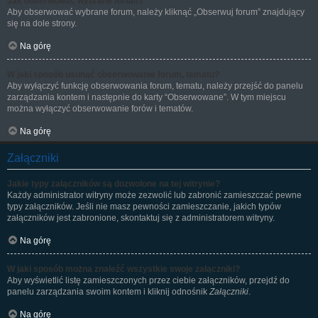
Jak obserwować wybrane forum?
Aby obserwować wybrane forum, należy kliknąć „Obserwuj forum” znajdujący
się na dole strony.
Na górę
W jaki sposób usunąć obserwowanie forum, tematu?
Aby wyłączyć funkcję obserwowania forum, tematu, należy przejść do panelu
zarządzania kontem i następnie do karty “Obserwowane”. W tym miejscu
można wyłączyć obserwowanie forów i tematów.
Na górę
Załączniki
Jakie typy załączników są dozwolone na tej witrynie?
Każdy administrator witryny może zezwolić lub zabronić zamieszczać pewne
typy załączników. Jeśli nie masz pewności zamieszczanie, jakich typów
załączników jest zabronione, skontaktuj się z administratorem witryny.
Na górę
W jaki sposób można znaleźć wszystkie swoje załączniki?
Aby wyświetlić listę zamieszczonych przez ciebie załączników, przejdź do
panelu zarządzania swoim kontem i kliknij odnośnik
Załączniki
.
Na górę