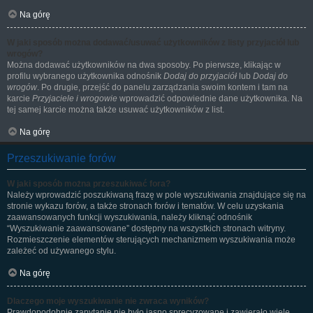
Na górę
W jaki sposób można dodawać/usuwać użytkowników z listy przyjaciół lub
wrogów?
Można dodawać użytkowników na dwa sposoby. Po pierwsze, klikając w
profilu wybranego użytkownika odnośnik
Dodaj do przyjaciół
lub
Dodaj do
wrogów
. Po drugie, przejść do panelu zarządzania swoim kontem i tam na
karcie
Przyjaciele i wrogowie
wprowadzić odpowiednie dane użytkownika. Na
tej samej karcie można także usuwać użytkowników z list.
Na górę
Przeszukiwanie forów
W jaki sposób można przeszukiwać fora?
Należy wprowadzić poszukiwaną frazę w pole wyszukiwania znajdujące się na
stronie wykazu forów, a także stronach forów i tematów. W celu uzyskania
zaawansowanych funkcji wyszukiwania, należy kliknąć odnośnik
“Wyszukiwanie zaawansowane” dostępny na wszystkich stronach witryny.
Rozmieszczenie elementów sterujących mechanizmem wyszukiwania może
zależeć od używanego stylu.
Na górę
Dlaczego moje wyszukiwanie nie zwraca wyników?
Prawdopodobnie zapytanie nie było jasno sprecyzowane i zawierało wiele